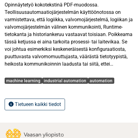
Opinnäytetyö kokotekstinä PDF-muodossa.
Teollisuusautomaatiojärjestelmän käyttöönotossa on
varmistettava, että logiikka, valvomojärjestelmä, logiikan ja
valvomojärjestelmän välinen kommunikointi, Runtime-
tietokanta ja historiankeruu vastaavat toisiaan. Poikkeama
tässä ketjussa ei aina tarkoita prosessi- tai laitevikaa. Se
voi johtua esimerkiksi keskeneräisestä konfiguraatiosta,
puuttuvasta valvomomuuttujasta, väärästä tietotyypistä,
heikosta kommunikoinnin laadusta tai siitä, ettei
historiankeruu ole vielä tuottanut näytteitä.
Avainsanat
machine learning
industrial automation
automation
Tässä diplomityössä kehitettiin käyttöönottoa tukeva
analyysimenetelmä teollisuusautomaatiojärjestelmien
signaali-, konfiguraatio- ja logiikkatason poikkeamien
Tietueen kaikki tiedot
havaitsemiseen. Menetelmä yhdistää sääntöpohjaisen
analyysin ja päätöspuupohjaisen koneoppimismallin.
Sääntöpohjainen osa tarkastaa suoraan todennettavia
asioita, kuten valvomomuuttujien löytymistä, tietotyyppien
vastaavuutta, kommunikoinnin laatua, ajonaikaisia arvoja