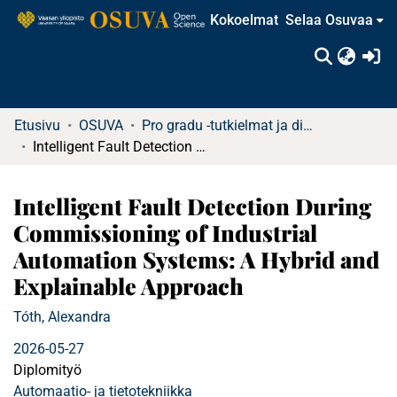
Kokoelmat
Selaa Osuvaa
(c
Etusivu
OSUVA
Pro gradu -tutkielmat ja diplomityöt
Intelligent Fault Detection During Commissioning of Industrial Automation Systems: A Hybrid and Explainable Approach
Intelligent Fault Detection During
Commissioning of Industrial
Automation Systems: A Hybrid and
Explainable Approach
Tóth, Alexandra
2026-05-27
Diplomityö
Automaatio- ja tietotekniikka