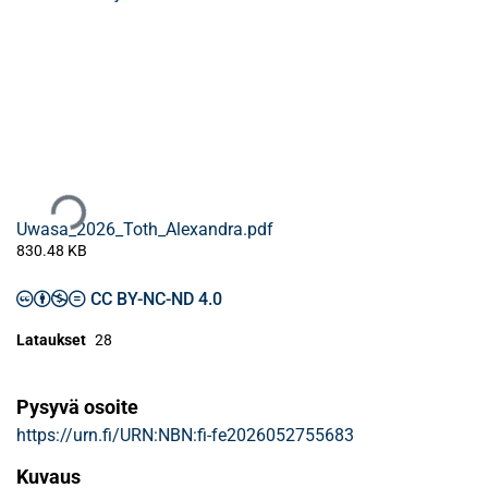
Ladataan...
Uwasa_2026_Toth_Alexandra.pdf
830.48 KB
CC BY-NC-ND 4.0
Lataukset
28
Pysyvä osoite
https://urn.fi/URN:NBN:fi-fe2026052755683
Kuvaus