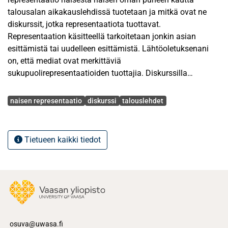
talousalan aikakauslehdissä tuotetaan ja mitkä ovat ne
diskurssit, jotka representaatiota tuottavat.
Representaation käsitteellä tarkoitetaan jonkin asian
esittämistä tai uudelleen esittämistä. Lähtöoletuksenani
on, että mediat ovat merkittäviä
sukupuolirepresentaatioiden tuottajia. Diskurssilla
tarkoitan niitä tavanomaisia kielenkäyttötapoja, joita
Avainsanat
tietystä asiasta puhuttaessa tai kirjoitettaessa käytetään.
naisen representaatio
diskurssi
talouslehdet
Tutkimuksen teoreettisena viitekehyksenä toimii
sosiaalinen konstruktionismi, jonka perusajatuksena on,
että todellisuus rakentuu koko ajan sosiaalisessa
Tietueen kaikki tiedot
kanssakäymisessä. Kielenkäyttö rakentaa sosiaalista
todellisuutta niin puheena kuin tekstinäkin. Sosiaalisen
konstruktionismin mukaan myös sukupuoli rakentuu
jokapäiväisessä toiminnassamme.
Tutkimusmenetelmänä käytän diskurssianalyysia, joka on
pikemminkin lähestymistapa aiheeseen kuin tarkkoja
osuva@uwasa.fi