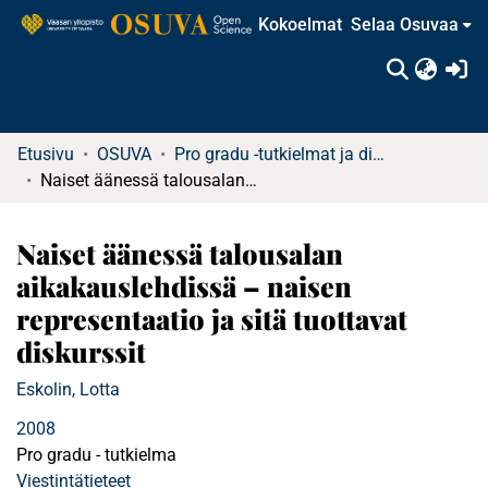
Kokoelmat
Selaa Osuvaa
(c
Etusivu
OSUVA
Pro gradu -tutkielmat ja diplomityöt
Naiset äänessä talousalan aikakauslehdissä – naisen representaatio ja sitä tuottavat diskurssit
Naiset äänessä talousalan
aikakauslehdissä – naisen
representaatio ja sitä tuottavat
diskurssit
Eskolin, Lotta
2008
Pro gradu - tutkielma
Viestintätieteet