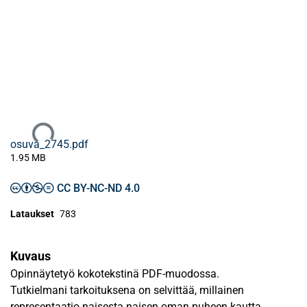
Ladataan...
osuva_2745.pdf
1.95 MB
CC BY-NC-ND 4.0
Lataukset
783
Kuvaus
Opinnäytetyö kokotekstinä PDF-muodossa.
Tutkielmani tarkoituksena on selvittää, millainen
representaatio naisesta naisen oman puheen kautta