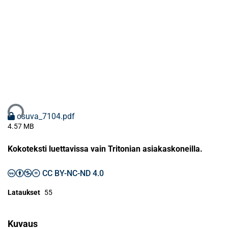
ataan...
osuva_7104.pdf
4.57 MB
Kokoteksti luettavissa vain Tritonian asiakaskoneilla.
CC BY-NC-ND 4.0
Lataukset
55
Kuvaus