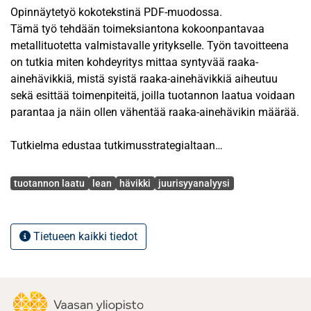
Opinnäytetyö kokotekstinä PDF-muodossa.
Tämä työ tehdään toimeksiantona kokoonpantavaa
metallituotetta valmistavalle yritykselle. Työn tavoitteena
on tutkia miten kohdeyritys mittaa syntyvää raaka-
ainehävikkiä, mistä syistä raaka-ainehävikkiä aiheutuu
sekä esittää toimenpiteitä, joilla tuotannon laatua voidaan
parantaa ja näin ollen vähentää raaka-ainehävikin määrää.
Tutkielma edustaa tutkimusstrategialtaan
tapaustutkimusta, jossa tutkittavana ilmiönä on
Avainsanat
kohdeyrityksen tuotantoprosessi ja sen aikana syntyvä
tuotannon laatu
lean
hävikki
juurisyyanalyysi
raaka-ainehävikki. Luonteeltaan tutkimus on laadullinen.
Työn teoreettinen viitekehys muodostuu
tuotantotoimintaan läheisesti liittyvistä
Tietueen kaikki tiedot
asiakokonaisuuksista kuten prosessin käsitteestä,
tuotannon tehostamisesta, suorituskyvyn mittaamisesta ja
vaihtelun hallinnasta. Lisäksi teoriaosuudessa esitellään
laatutyökaluja, joilla tuotannon laatuongelmia voidaan