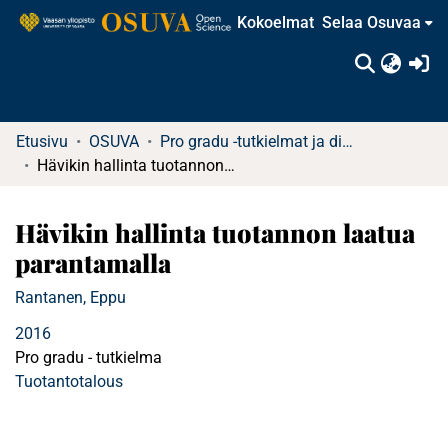
Kokoelmat
Selaa Osuvaa
(c
Etusivu
OSUVA
Pro gradu -tutkielmat ja diplomityöt (rajattu saatavuus)
Hävikin hallinta tuotannon laatua parantamalla
Hävikin hallinta tuotannon laatua
parantamalla
Rantanen, Eppu
2016
Pro gradu - tutkielma
Tuotantotalous