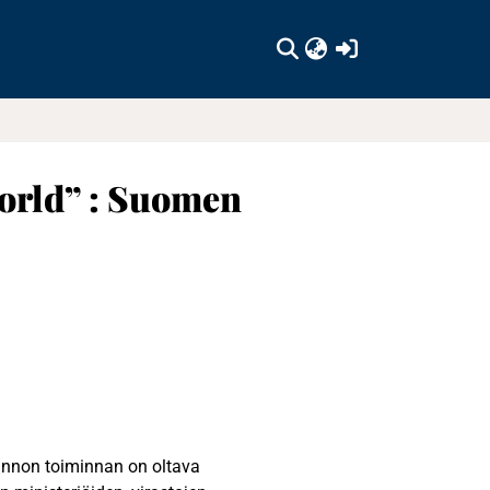
(current)
world” : Suomen
innon toiminnan on oltava