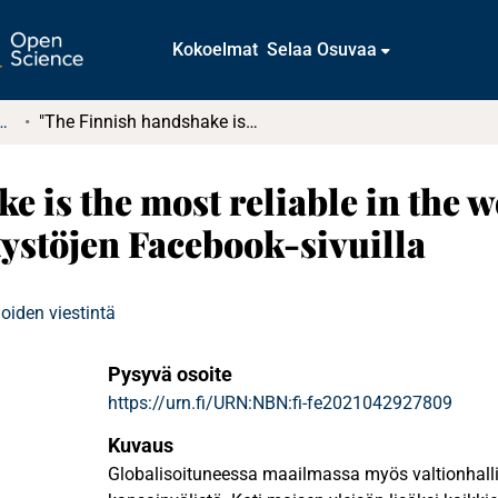
Kokoelmat
Selaa Osuvaa
tkielmat ja diplomityöt
"The Finnish handshake is the most reliable in the world” : Suomen maakuvatyö suurlähetystöjen Facebook-sivuilla
e is the most reliable in the 
ystöjen Facebook-sivuilla
oiden viestintä
Pysyvä osoite
https://urn.fi/URN:NBN:fi-fe2021042927809
Kuvaus
Globalisoituneessa maailmassa myös valtionhall