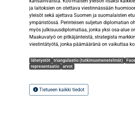
kansainvälistä. Koti-maisen yleisön lisäksi kaikkie
ja laitoksien on otettava viestinnässään huomioo
yleisöt sekä ajettava Suomen ja suomalaisten et
ympäristössä. Perinteisen suljetun diplomatian oh
myös julkisuusdiplomatiaa, jonka yksi osa-alue 
Maakuvatyö on pitkäjänteistä, strategista markkino
viestintätyötä, jonka päämääränä on vaikuttaa 
Suomesta. Mielikuvat vaikuttavat siten muun mua
Avainsanat
tasolla tehtäviin Suomea ja suomalaisia koskeviin
lähetystöt
triangulaatio (tutkimusmenetelmät)
Fac
maakuvatyöllä tuodaan esiin Suomen vahvuuksia
representaatio
arvot
menestymistä niin taloudellisesti, poliittisesti kuin
Ulkoministeriö ja Suomen edustustot maailmalla 
linjattua ja koordinoitua työtä Suomen myönteis
Tietueen kaikki tiedot
kasvattamiseksi. Yksinä maakuvatyön välineistä
ulkomaanedustustojen sosiaalisen median kanav
Tämän tutkimuksen tavoitteena on selvittää, m
strategiaan laadittuja Suomen arvoja ja identiteet
suurlähetystöjen Facebook-sivuilla toteutetta-va