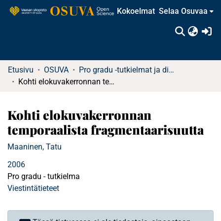
Kokoelmat
Selaa Osuvaa
(c
Etusivu
OSUVA
Pro gradu -tutkielmat ja diplomityöt
Kohti elokuvakerronnan temporaalista fragmentaarisuutta
Kohti elokuvakerronnan
temporaalista fragmentaarisuutta
Maaninen, Tatu
2006
Pro gradu - tutkielma
Viestintätieteet