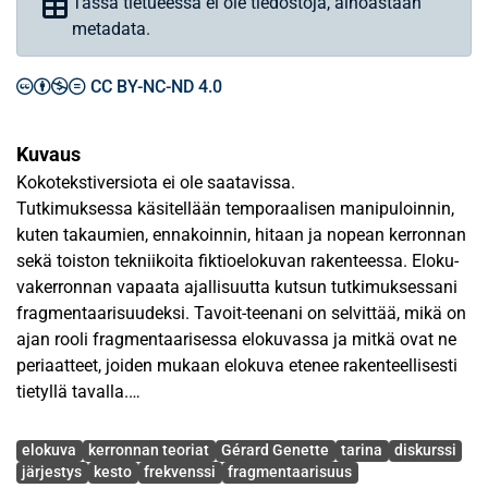
Tässä tietueessa ei ole tiedostoja, ainoastaan
metadata.
CC BY-NC-ND 4.0
Kuvaus
Kokotekstiversiota ei ole saatavissa.
Tutkimuksessa käsitellään temporaalisen manipuloinnin,
kuten takaumien, ennakoinnin, hitaan ja nopean kerronnan
sekä toiston tekniikoita fiktioelokuvan rakenteessa. Eloku-
vakerronnan vapaata ajallisuutta kutsun tutkimuksessani
fragmentaarisuudeksi. Tavoit-teenani on selvittää, mikä on
ajan rooli fragmentaarisessa elokuvassa ja mitkä ovat ne
periaatteet, joiden mukaan elokuva etenee rakenteellisesti
tietyllä tavalla.
Avainsanat
Olen käyttänyt tutkimuksessani etenkin ranskalaisen
elokuva
kerronnan teoriat
Gérard Genette
tarina
diskurssi
strukturalistin Gérard Genetten teoriaa ajan
järjestys
kesto
frekvenssi
fragmentaarisuus