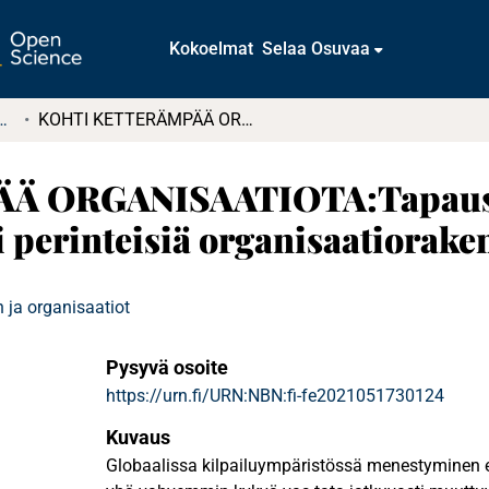
Kokoelmat
Selaa Osuvaa
t ja diplomityöt (rajattu saatavuus)
KOHTI KETTERÄMPÄÄ ORGANISAATIOTA:Tapaustutkimus agilen integroimisesta osaksi perinteisiä organisaatiorakenteita
 ORGANISAATIOTA:Tapaustu
 perinteisiä organisaatioraken
 ja organisaatiot
Pysyvä osoite
https://urn.fi/URN:NBN:fi-fe2021051730124
Kuvaus
Globaalissa kilpailuympäristössä menestyminen ed