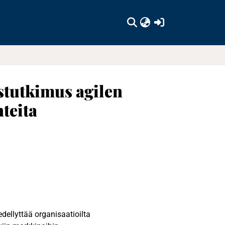
(current)
tkimus agilen
teita
ellyttää organisaatioilta