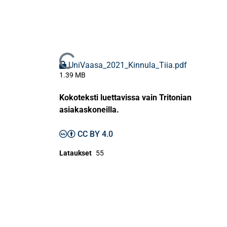
Ladataan...
UniVaasa_2021_Kinnula_Tiia.pdf
1.39 MB
Kokoteksti luettavissa vain Tritonian
asiakaskoneilla.
CC BY 4.0
Lataukset
55