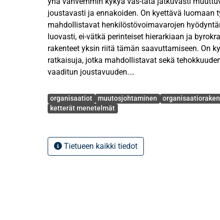
yhä vahvemmin kykyä vas-tata jatkuvasti muuttuv
joustavasti ja ennakoiden. On kyettävä luomaan työskente-lymalleja, jotka
mahdollistavat henkilöstövoimavarojen hyödyntä
luovasti, ei-vätkä perinteiset hierarkiaan ja byrok
rakenteet yksin riitä tämän saavuttamiseen. On 
ratkaisuja, jotka mahdollistavat sekä tehokkuuden 
vaaditun joustavuuden.
Avainsanat
organisaatiot
muutosjohtaminen
organisaatiorake
Tutkielman kohdeorganisaatio onkin ryhtynyt h
ketterät menetelmät
ohjelmistokehitysmaailmasta lähtöisin olevia agil
tutkimusten mukaan todettu vastaavan hyvin ju
tarpeisiin. Agilea ja ketteryyttä käytetään tässä t
Tietueen kaikki tiedot
synonyymeinä ja sa-teenvarjoterminä erilaisten j
toimintaperiaatteiden kokoelmalle. Näitä ketteriä
omaksuttu vähitellen virallisen organisaatiorakent
seurauksena organisaatiossa toimivilla yksilöillä v
ohella olla myös useampia ketterään työskentelyyn
erilaisten kehitysohjelmien, projektien tai pilottie