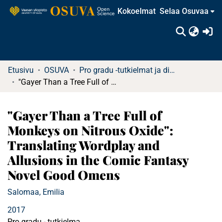
Kokoelmat
Selaa Osuvaa
(c
Etusivu
OSUVA
Pro gradu -tutkielmat ja diplomityöt
"Gayer Than a Tree Full of Monkeys on Nitrous Oxide": Translating Wordplay and Allusions in the Comic Fantasy Novel Good Omens
"Gayer Than a Tree Full of
Monkeys on Nitrous Oxide":
Translating Wordplay and
Allusions in the Comic Fantasy
Novel Good Omens
Salomaa, Emilia
2017
Pro gradu - tutkielma