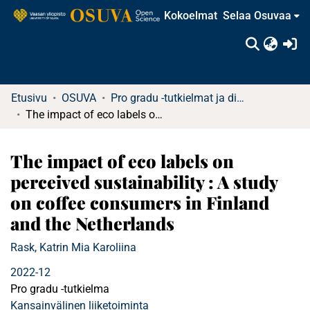
Kokoelmat
Selaa Osuvaa
(c
Etusivu
OSUVA
Pro gradu -tutkielmat ja diplomityöt
The impact of eco labels on perceived sustainability : A study on coffee consumers in Finland and the Netherlands
The impact of eco labels on
perceived sustainability : A study
on coffee consumers in Finland
and the Netherlands
Rask, Katrin Mia Karoliina
2022-12
Pro gradu -tutkielma
Kansainvälinen liiketoiminta