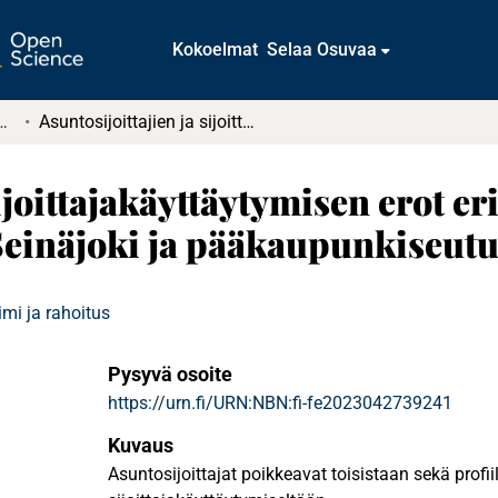
Kokoelmat
Selaa Osuvaa
tkielmat ja diplomityöt
Asuntosijoittajien ja sijoittajakäyttäytymisen erot eri alueilla : Tarkastelussa Vaasa, Seinäjoki ja pääkaupunkiseutu
ijoittajakäyttäytymisen erot eri 
Seinäjoki ja pääkaupunkiseut
mi ja rahoitus
Pysyvä osoite
https://urn.fi/URN:NBN:fi-fe2023042739241
Kuvaus
Asuntosijoittajat poikkeavat toisistaan sekä profiil