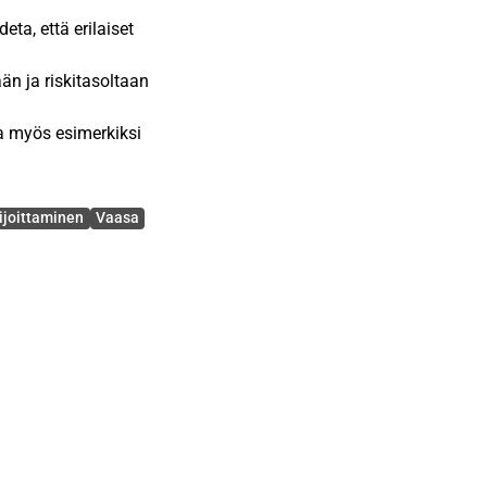
ta, että erilaiset
n ja riskitasoltaan
la myös esimerkiksi
sta lisäävät
ijoittaminen
Vaasa
pien kaupunkien Vaasan ja
ajia ja heidän
. Sijoitusasunnon sijainnin
asuntoja, asuntosijoittajan
 tavoitteita eli sitä,