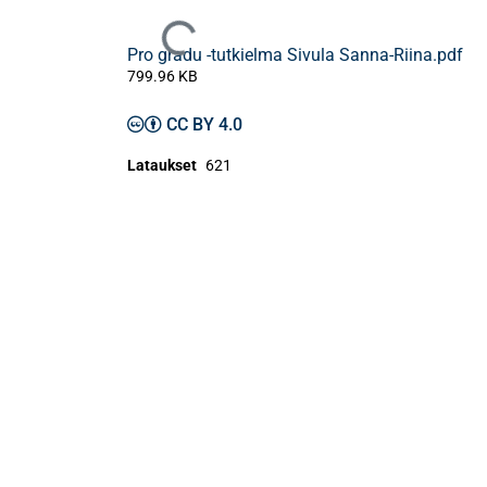
Ladataan...
Pro gradu -tutkielma Sivula Sanna-Riina.pdf
799.96 KB
CC BY 4.0
Lataukset
621