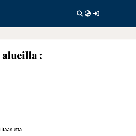
(current)
alueilla :
u
iltaan että