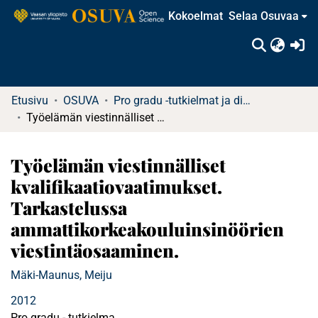
Kokoelmat
Selaa Osuvaa
(c
Etusivu
OSUVA
Pro gradu -tutkielmat ja diplomityöt
Työelämän viestinnälliset kvalifikaatiovaatimukset. Tarkastelussa ammattikorkeakouluinsinöörien viestintäosaaminen.
Työelämän viestinnälliset
kvalifikaatiovaatimukset.
Tarkastelussa
ammattikorkeakouluinsinöörien
viestintäosaaminen.
Mäki-Maunus, Meiju
2012
Pro gradu - tutkielma