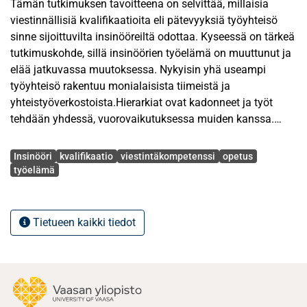
Tämän tutkimuksen tavoitteena on selvittää, millaisia
viestinnällisiä kvalifikaatioita eli pätevyyksiä työyhteisö
sinne sijoittuvilta insinööreiltä odottaa. Kyseessä on tärkeä
tutkimuskohde, sillä insinöörien työelämä on muuttunut ja
elää jatkuvassa muutoksessa. Nykyisin yhä useampi
työyhteisö rakentuu monialaisista tiimeistä ja
yhteistyöverkostoista.Hierarkiat ovat kadonneet ja työt
tehdään yhdessä, vuorovaikutuksessa muiden kanssa.
Viestintä on tavoitteellista ja nivoutuu erilaisiin ja
Avainsanat
eripituisiin projekteihin.
Insinööri
kvalifikaatio
viestintäkompetenssi
opetus
työelämä
Tutkimustavoitetta lähestyttiin seuraavilla kysymyksillä:
mikä on insinöörien viestintäosaamisen merkitys ja miten
työelämän muutokset vaikuttavat
Tietueen kaikki tiedot
ammattikorkeakouluinsinööreiltä odotettuun
viestintäosaamiseen. Insinööreiltä odotettuja
viestintätaitoja selvitettiin monivalinta- ja avokysymysten
avulla. Kohderyhmänä ovat työelämän asiantuntijat
kuudesta eri yrityksestä: Wärtsilä, The Switch, Vacon,