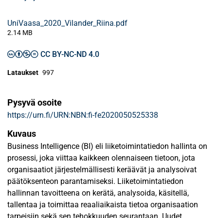
UniVaasa_2020_Vilander_Riina.pdf
2.14 MB
CC BY-NC-ND 4.0
Lataukset
997
Pysyvä osoite
https://urn.fi/URN:NBN:fi-fe2020050525338
Kuvaus
Business Intelligence (BI) eli liiketoimintatiedon hallinta on
prosessi, joka viittaa kaikkeen olennaiseen tietoon, jota
organisaatiot järjestelmällisesti keräävät ja analysoivat
päätöksenteon parantamiseksi. Liiketoimintatiedon
hallinnan tavoitteena on kerätä, analysoida, käsitellä,
tallentaa ja toimittaa reaaliaikaista tietoa organisaation
tarpeisiin sekä sen tehokkuuden seurantaan. Uudet