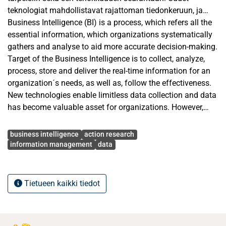
teknologiat mahdollistavat rajattoman tiedonkeruun, ja
datasta onkin tullut organisaatioiden kilpailuvaltti. Tämä
Business Intelligence (BI) is a process, which refers all the
on aiheuttanut kuitenkin sen, että organisaatioilla on
essential information, which organizations systematically
haasteita tunnistaa, mikä data on olennaista heidän
gathers and analyse to aid more accurate decision-making.
liiketoiminnalleen, ja erityisesti, että kuinka prosessoida
Target of the Business Intelligence is to collect, analyze,
tieto hyödylliseksi informaatioksi ja päätöksenteon tueksi.
process, store and deliver the real-time information for an
Tietoa tarvitaan tehokkaaseen päätöksentekoon, ja
organization´s needs, as well as, follow the effectiveness.
ajantasainen tieto luo organisaatiolle enemmän arvoa ja
New technologies enable limitless data collection and data
uusia mahdollisuuksia. Erilaisilla BI-työkaluilla eri lähteistä
has become valuable asset for organizations. However,
kerätty tieto voidaan integroida ja muuntaa luettaviksi
another problem occurred as organizations have
Avainsanat
reaaliaikaisiksi raporteiksi, mikä tukee johdon
challenges to identify, which data is relevant for their
business intelligence
action research
päätöksentekoprosessia. Tässä toimintatutkimuksessa
business and operations, and more importantly, how to
information management
data
selvitettiin, miten tehokkaan liiketoimintatiedon avulla
process the data to useful information and a source of
voidaan automatisoida ja digitalisoida johdon raportointia
effective decision making. Data is needed for efficient
esimerkkiorganisaatiossa. Tutkimus toteutettiin
decision making and up-to-date data brings more value
Tietueen kaikki tiedot
maailmanlaajuiseen teknologiayritykseen ja pilotoitiin sen
and new opportunities for the organization. With BI tools,
yhteen liiketoimintalinjaan. Tutkimuksen tarkoituksena oli
data can be integrated and transformed to readable
löytää ratkaisuja organisaation jatkuvan parantamisen ja
reports, which supports management decision making