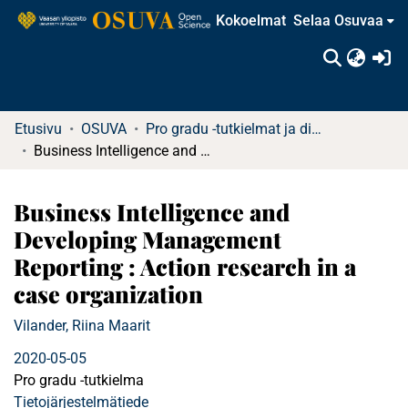
Kokoelmat
Selaa Osuvaa
(c
Etusivu
OSUVA
Pro gradu -tutkielmat ja diplomityöt
Business Intelligence and Developing Management Reporting : Action research in a case organization
Business Intelligence and
Developing Management
Reporting : Action research in a
case organization
Vilander, Riina Maarit
2020-05-05
Pro gradu -tutkielma
Tietojärjestelmätiede