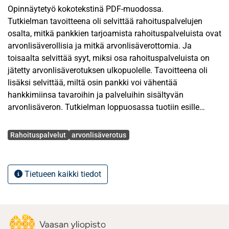
Opinnäytetyö kokotekstinä PDF-muodossa.
Tutkielman tavoitteena oli selvittää rahoituspalvelujen
osalta, mitkä pankkien tarjoamista rahoituspalveluista ovat
arvonlisäverollisia ja mitkä arvonlisäverottomia. Ja
toisaalta selvittää syyt, miksi osa rahoituspalveluista on
jätetty arvonlisäverotuksen ulkopuolelle. Tavoitteena oli
lisäksi selvittää, miltä osin pankki voi vähentää
hankkimiinsa tavaroihin ja palveluihin sisältyvän
arvonlisäveron. Tutkielman loppuosassa tuotiin esille
nykyisen käytännön ongelmat sekä mahdollisuudet, miten
Avainsanat
arvonlisävero voitaisiin mahdollisesti ulottaa pankkien
Rahoituspalvelut
arvonlisäverotus
tarjoamiin rahoituspalveluihin.
Arvonlisäverolain lähtökohtana on ollut palvelujen kattava
arvonlisäverovelvollisuus. Rahoituspalveluiden
Tietueen kaikki tiedot
ominaispiirteistä johtuen rahoituspalveluiden veron
perusteen määrittäminen on osoittautunut hyvin
hankalaksi. Edellä mainitusta johtuen rahoituspalvelut on
jätetty arvonlisäverotuksen ulkopuolelle. Osa