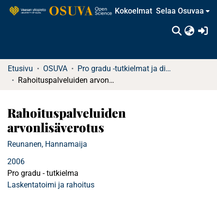
Kokoelmat
Selaa Osuvaa
(c
Etusivu
OSUVA
Pro gradu -tutkielmat ja diplomityöt (rajattu saatavuus)
Rahoituspalveluiden arvonlisäverotus
Rahoituspalveluiden
arvonlisäverotus
Reunanen, Hannamaija
2006
Pro gradu - tutkielma
Laskentatoimi ja rahoitus