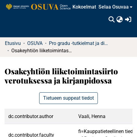
Kokoelmat
Selaa Osuvaa
(c
Etusivu
OSUVA
Pro gradu -tutkielmat ja diplomityöt
Osakeyhtiön liiketoimintasiirto verotuksessa ja kirjanpidossa
Osakeyhtiön liiketoimintasiirto
verotuksessa ja kirjanpidossa
Tietueen suppeat tiedot
dc.contributor.author
Vaali, Henna
fi=Kauppatieteellinen tied
dc.contributor.faculty