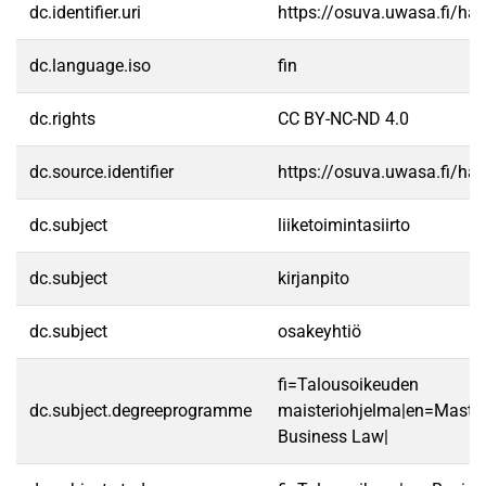
dc.identifier.uri
https://osuva.uwasa.fi/h
dc.language.iso
fin
dc.rights
CC BY-NC-ND 4.0
dc.source.identifier
https://osuva.uwasa.fi/h
dc.subject
liiketoimintasiirto
dc.subject
kirjanpito
dc.subject
osakeyhtiö
fi=Talousoikeuden
dc.subject.degreeprogramme
maisteriohjelma|en=Master
Business Law|