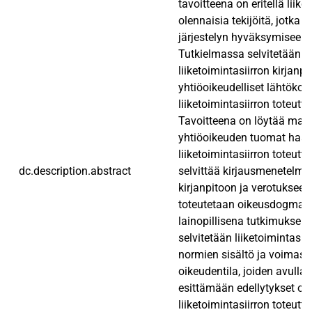
tavoitteena on eritellä liike
olennaisia tekijöitä, jotka 
järjestelyn hyväksymiseen 
Tutkielmassa selvitetään li
liiketoimintasiirron kirjanpi
yhtiöoikeudelliset lähtökoh
liiketoimintasiirron toteutt
Tavoitteena on löytää mahd
yhtiöoikeuden tuomat haas
liiketoimintasiirron toteutta
dc.description.abstract
selvittää kirjausmenetelmä
kirjanpitoon ja verotukseen
toteutetaan oikeusdogmaatt
lainopillisena tutkimuksen
selvitetään liiketoimintasii
normien sisältö ja voimass
oikeudentila, joiden avulla 
esittämään edellytykset on
liiketoimintasiirron toteutt