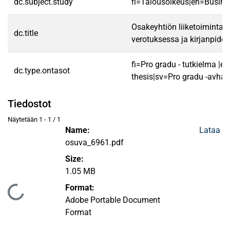
dc.subject.study
fi=Talousoikeus|en=Busine
Osakeyhtiön liiketoimintasi
dc.title
verotuksessa ja kirjanpido
fi=Pro gradu - tutkielma |e
dc.type.ontasot
thesis|sv=Pro gradu -avhan
Tiedostot
Näytetään
1 - 1 / 1
Name:
Lataa
osuva_6961.pdf
Size:
1.05 MB
Format:
Ladataan...
Adobe Portable Document
Format