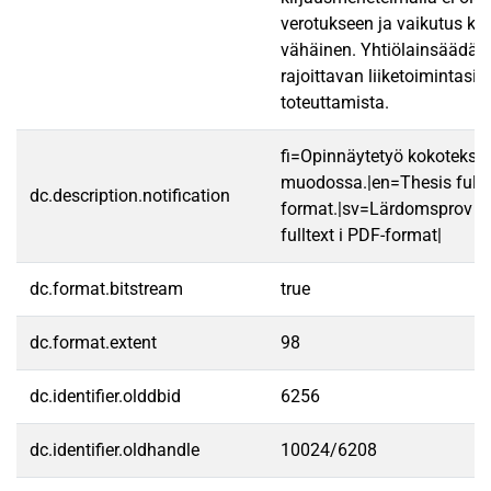
verotukseen ja vaikutus kir
vähäinen. Yhtiölainsäädän
rajoittavan liiketoimintasiir
toteuttamista.
fi=Opinnäytetyö kokotekst
muodossa.|en=Thesis fullt
dc.description.notification
format.|sv=Lärdomsprov ti
fulltext i PDF-format|
dc.format.bitstream
true
dc.format.extent
98
dc.identifier.olddbid
6256
dc.identifier.oldhandle
10024/6208