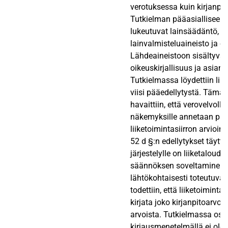
verotuksessa kuin kirjanpi
Tutkielman pääasialliseen 
lukeutuvat lainsäädäntö,
lainvalmisteluaineisto ja o
Lähdeaineistoon sisältyvät 
oikeuskirjallisuus ja asiantu
Tutkielmassa löydettiin liik
viisi pääedellytystä. Tämän
havaittiin, että verovelvoll
näkemyksille annetaan pa
liiketoimintasiirron arvioin
52 d §:n edellytykset täytty
järjestelylle on liiketaloudel
säännöksen soveltaminen
lähtökohtaisesti toteutuva
todettiin, että liiketoiminta
kirjata joko kirjanpitoarvois
arvoista. Tutkielmassa osoit
kirjausmenetelmällä ei ole 