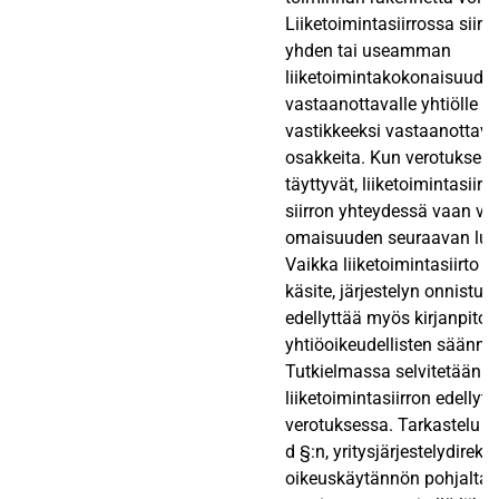
Liiketoimintasiirrossa siirtä
yhden tai useamman
liiketoimintakokonaisuude
vastaanottavalle yhtiölle 
vastikkeeksi vastaanottava
osakkeita. Kun verotukselli
täyttyvät, liiketoimintasiirt
siirron yhteydessä vaan ver
omaisuuden seuraavan luo
Vaikka liiketoimintasiirto o
käsite, järjestelyn onnistu
edellyttää myös kirjanpito- 
yhtiöoikeudellisten säännö
Tutkielmassa selvitetään 
liiketoimintasiirron edellyty
verotuksessa. Tarkastelu 
d §:n, yritysjärjestelydirektii
oikeuskäytännön pohjalta.