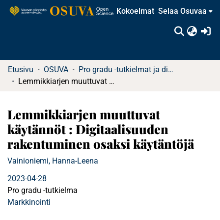
Kokoelmat
Selaa Osuvaa
(c
Etusivu
OSUVA
Pro gradu -tutkielmat ja diplomityöt
Lemmikkiarjen muuttuvat käytännöt : Digitaalisuuden rakentuminen osaksi käytäntöjä
Lemmikkiarjen muuttuvat
käytännöt : Digitaalisuuden
rakentuminen osaksi käytäntöjä
Vainioniemi, Hanna-Leena
2023-04-28
Pro gradu -tutkielma
Markkinointi