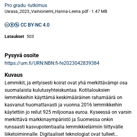
Pro gradu -tutkimus
Uwasa_2023_Vainioniemi_Hanna-Leena.pdf -
1.47 MB
CC BY-NC 4.0
Lataukset
503
Pysyvä osoite
https://urn.fi/URN:NBN:fi-fe2023042839384
Kuvaus
Lemmikit, ja erityisesti koirat ovat yhä merkittävämpi osa
suomalaista kulutusyhteiskuntaa. Kotitalouksien
lemmikkeihin käyttämä keskimääräinen rahamäärä on
kasvanut huomattavasti ja vuonna 2016 lemmikkeihin
käytettiin jo reilut 925 miljoonaa euroa. Kyseessä on varsin
merkittävä markkinaympäristö ja Suomessa onkin
runsaasti kasvupotentiaalia lemmikkieläimiin liittyvälle
liiketoiminnalle. Digitaaliset teknologiat ovat tulleet