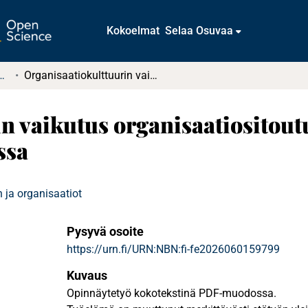
Kokoelmat
Selaa Osuvaa
tkielmat ja diplomityöt
Organisaatiokulttuurin vaikutus organisaatiositoutumiseen Z-sukupolven keskuudessa
n vaikutus organisaatiositou
ssa
 ja organisaatiot
Pysyvä osoite
https://urn.fi/URN:NBN:fi-fe2026060159799
Kuvaus
Opinnäytetyö kokotekstinä PDF-muodossa.