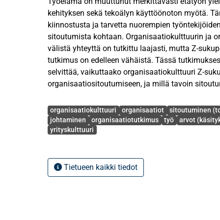
Työelämä on muuttunut merkittävästi etätyön yle
kehityksen sekä tekoälyn käyttöönoton myötä. T
kiinnostusta ja tarvetta nuorempien työntekijöide
sitoutumista kohtaan. Organisaatiokulttuurin ja 
välistä yhteyttä on tutkittu laajasti, mutta Z-suk
tutkimus on edelleen vähäistä. Tässä tutkimukses
selvittää, vaikuttaako organisaatiokulttuuri Z-suk
organisaatiositoutumiseen, ja millä tavoin sitou
tässä kontekstissa.
Avainsanat
organisaatiokulttuuri
organisaatiot
sitoutuminen (t
Tutkimus perustuu organisaatiokulttuurin sekä o
johtaminen
organisaatiotutkimus
työ
arvot (käsity
yrityskulttuuri
teoreettiseen viitekehykseen. Organisaatiokulttu
Scheinin organisaatiokulttuurinteoriaa, ja organi
pääpaino on Allenin ja Meyerin organisaatiosito
kolmikomponenttimallissa. Kolmikomponenttimall
Tietueen kaikki tiedot
affektiiviseen, normatiivisen ja jatkuvuuteen per
Tutkimus toteutettiin määrällisenä kyselytutkimuks
sosiaalisen median kanavien kautta. Kyselyyn osal
vuotiasta vastaajaa, jotka ovat tällä hetkellä työ