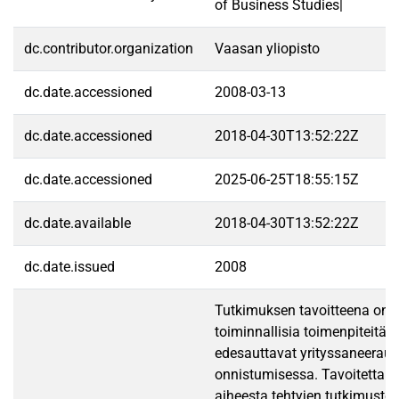
of Business Studies|
dc.contributor.organization
Vaasan yliopisto
dc.date.accessioned
2008-03-13
dc.date.accessioned
2018-04-30T13:52:22Z
dc.date.accessioned
2025-06-25T18:55:15Z
dc.date.available
2018-04-30T13:52:22Z
dc.date.issued
2008
Tutkimuksen tavoitteena on tu
toiminnallisia toimenpiteitä j
edesauttavat yrityssaneerau
onnistumisessa. Tavoitetta l
aiheesta tehtyjen tutkimusten