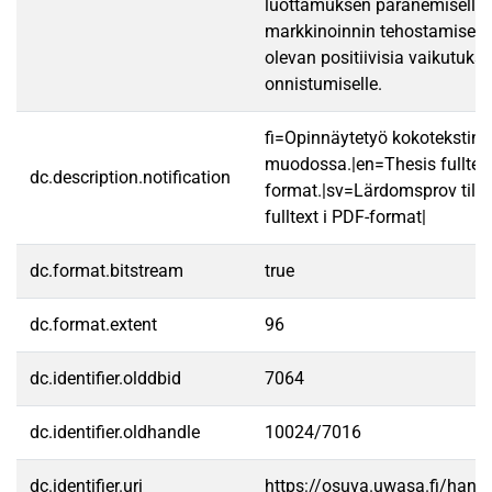
luottamuksen paranemisella
markkinoinnin tehostamisella
olevan positiivisia vaikutuks
onnistumiselle.
fi=Opinnäytetyö kokotekstin
muodossa.|en=Thesis fulltex
dc.description.notification
format.|sv=Lärdomsprov till
fulltext i PDF-format|
dc.format.bitstream
true
dc.format.extent
96
dc.identifier.olddbid
7064
dc.identifier.oldhandle
10024/7016
dc.identifier.uri
https://osuva.uwasa.fi/han