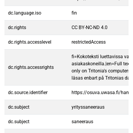
dc.language.iso
fin
dc.rights
CC BY-NC-ND 4.0
dc.rights.accesslevel
restrictedAccess
fi=Kokoteksti luettavissa vain
asiakaskoneilla.|en=Full text
dc.rights.accessrights
only on Tritonia's computers.
läsas enbart på Tritonias dato
dc.source.identifier
https://osuva.uwasa.fi/han
dc.subject
yrityssaneeraus
dc.subject
saneeraus