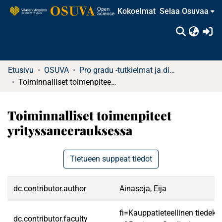
Kokoelmat
Selaa Osuvaa
(c
Etusivu
OSUVA
Pro gradu -tutkielmat ja diplomityöt (rajattu saatavuus)
Toiminnalliset toimenpiteet yrityssaneerauksessa
Toiminnalliset toimenpiteet
yrityssaneerauksessa
Tietueen suppeat tiedot
dc.contributor.author
Ainasoja, Eija
fi=Kauppatieteellinen tiedek
dc.contributor.faculty