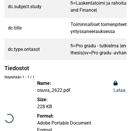
fi=Laskentatoimi ja rahoitus
dc.subject.study
and Finance|
Toiminnalliset toimenpiteet
dc.title
yrityssaneerauksessa
fi=Pro gradu - tutkielma |en=
dc.type.ontasot
thesis|sv=Pro gradu -avhandl
Tiedostot
Näytetään
1 - 1 / 1
Name:
osuva_2622.pdf
Lataa
Size:
Ladataan...
228 KB
Format:
Adobe Portable Document
Format