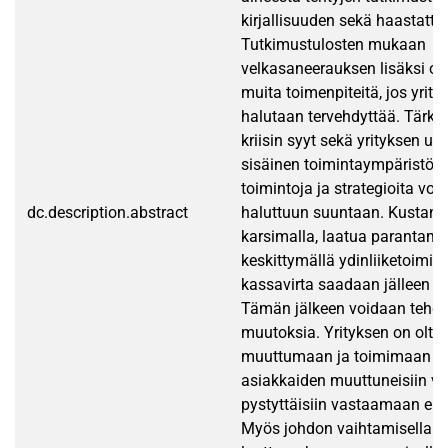
kirjallisuuden sekä haastatte
Tutkimustulosten mukaan
velkasaneerauksen lisäksi o
muita toimenpiteitä, jos yrity
halutaan tervehdyttää. Tärke
kriisin syyt sekä yrityksen ulk
sisäinen toimintaympäristö, j
toimintoja ja strategioita vo
dc.description.abstract
haluttuun suuntaan. Kustann
karsimalla, laatua parantamal
keskittymällä ydinliiketoimin
kassavirta saadaan jälleen pos
Tämän jälkeen voidaan tehdä 
muutoksia. Yrityksen on olta
muuttumaan ja toimimaan jou
asiakkaiden muuttuneisiin v
pystyttäisiin vastaamaan en
Myös johdon vaihtamisella ja