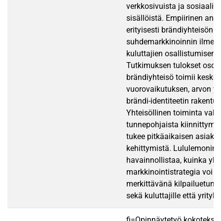
verkkosivuista ja sosiaali
sisällöistä. Empiirinen anal
erityisesti brändiyhteisön 
suhdemarkkinoinnin ilmene
kuluttajien osallistumisen 
Tutkimuksen tulokset osoitt
brändiyhteisö toimii keske
vuorovaikutuksen, arvon yh
brändi-identiteetin rakentu
Yhteisöllinen toiminta vahv
tunnepohjaista kiinnittymis
tukee pitkäaikaisen asiaka
kehittymistä. Lululemonin 
havainnollistaa, kuinka yht
markkinointistrategia voi t
merkittävänä kilpailuetuna 
sekä kuluttajille että yrityks
fi=Opinnäytetyö kokotekst