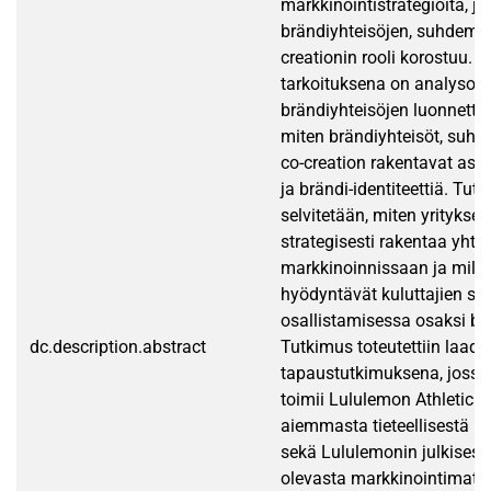
markkinointistrategioita, jo
brändiyhteisöjen, suhdemar
creationin rooli korostuu.
tarkoituksena on analysoi
brändiyhteisöjen luonnetta 
miten brändiyhteisöt, suhd
co-creation rakentavat asi
ja brändi-identiteettiä. Tu
selvitetään, miten yritykset
strategisesti rakentaa yhtei
markkinoinnissaan ja milla
hyödyntävät kuluttajien si
osallistamisessa osaksi br
dc.description.abstract
Tutkimus toteutettiin laadu
tapaustutkimuksena, jossa
toimii Lululemon Athletica.
aiemmasta tieteellisestä ki
sekä Lululemonin julkisesti
olevasta markkinointimateri