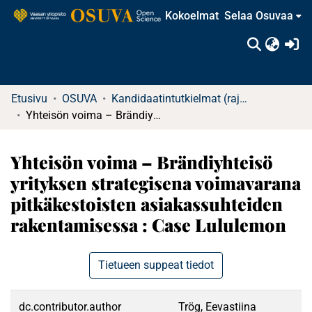
Kokoelmat
Selaa Osuvaa
(c
Etusivu
OSUVA
Kandidaatintutkielmat (rajattu saatavuus)
Yhteisön voima – Brändiyhteisö yrityksen strategisena voimavarana pitkäkestoisten asiakassuhteiden rakentamisessa : Case Lululemon
Yhteisön voima – Brändiyhteisö
yrityksen strategisena voimavarana
pitkäkestoisten asiakassuhteiden
rakentamisessa : Case Lululemon
Tietueen suppeat tiedot
dc.contributor.author
Trög, Eevastiina