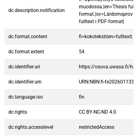
muodossa.|en=Thesis fullt
dc.description.notification
format.|sv=Lärdomsprov ti
fulltext i PDF-format|
dc.format.content
fi=kokoteksti|en=fulltext|
dc.format.extent
54
dc.identifier.uri
https://osuva.uwasa.fi/h
dc.identifier.urn
URN:NBN:fi-fe2026011337
dc.language.iso
fin
dc.rights
CC BY-NC-ND 4.0
dc.rights.accesslevel
restrictedAccess