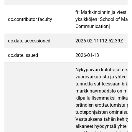
fi=Markkinoinnin ja viestin
dc.contributor.faculty
yksikkö|en=School of Mark
Communication|
dc.date.accessioned
2026-02-11T12:52:39Z
dc.date.issued
2026-01-13
Nykypäivän kuluttajat etsiv
vuorovaikutusta ja yhteen
tunnetta suhteessaan brän
markkinaympäristö on muut
kilpailullisemmaksi, mikä v
brändien erottautumista p
tuotepohjaisten ominaisuuk
Vastauksena tähän kehityk
alkaneet hyödyntää yhteisö