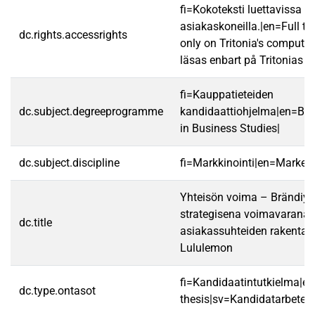
fi=Kokoteksti luettavissa va
asiakaskoneilla.|en=Full te
dc.rights.accessrights
only on Tritonia's computer
läsas enbart på Tritonias da
fi=Kauppatieteiden
dc.subject.degreeprogramme
kandidaattiohjelma|en=Ba
in Business Studies|
dc.subject.discipline
fi=Markkinointi|en=Marketi
Yhteisön voima – Brändiyht
strategisena voimavarana p
dc.title
asiakassuhteiden rakentam
Lululemon
fi=Kandidaatintutkielma|en
dc.type.ontasot
thesis|sv=Kandidatarbete|