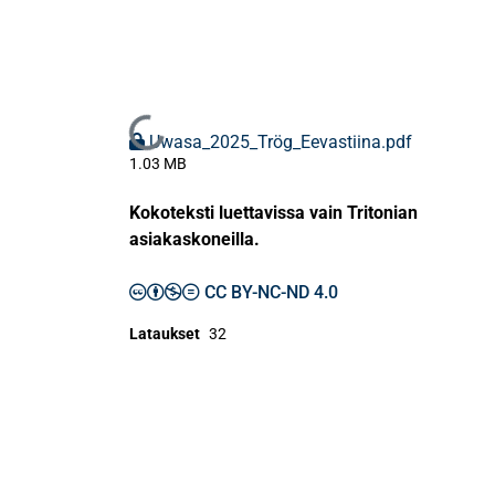
Ladataan...
Uwasa_2025_Trög_Eevastiina.pdf
1.03 MB
Kokoteksti luettavissa vain Tritonian
asiakaskoneilla.
CC BY-NC-ND 4.0
Lataukset
32