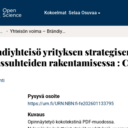
Kokoelmat
Selaa Osuvaa
atintutkielmat (rajattu saatavuus)
Yhteisön voima – Brändiyhteisö yrityksen strategisena voimavarana pitkäkestoisten asiakassuhteiden rakentamisessa : Case Lululemon
diyhteisö yrityksen strategis
assuhteiden rakentamisessa :
nti
Pysyvä osoite
https://urn.fi/URN:NBN:fi-fe202601133795
Kuvaus
Opinnäytetyö kokotekstinä PDF-muodossa.