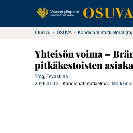
Etusivu
OSUVA
Kandida
Yhteisön voima – Brän
pitkäkestoisten asiak
Trög, Eevastiina
2026-01-13
Kandidaatintutkielma
Markkinoi