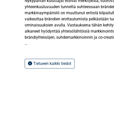
Nykypäivän kuluttajat etsivät merkityksiä, vuorova
yhteenkuuluvuuden tunnetta suhteessaan brändei
markkinaympäristö on muuttunut entistä kilpailu
vaikeuttaa brändien erottautumista pelkästään tu
ominaisuuksien avulla. Vastauksena tähän kehity
alkaneet hyödyntää yhteisölähtöisiä markkinointist
brändiyhteisöjen, suhdemarkkinoinnin ja co-creati
Tämän tutkielman tarkoituksena on analysoida br
sekä tarkastella, miten brändiyhteisöt, suhdemarkk
rakentavat asiakasuskollisuutta ja brändi-identit
Tietueen kaikki tiedot
selvitetään, miten yritykset voivat strategisesti ra
markkinoinnissaan ja millaisia keinoja ne hyödynt
sitouttamisessa ja osallistamisessa osaksi bränd
Tutkimus toteutettiin laadullisena tapaustutkimu
kohdeyrityksenä toimii Lululemon Athletica. Ain
tieteellisestä kirjallisuudesta sekä Lululemonin jul
markkinointimateriaalista, kuten verkkosivuista j