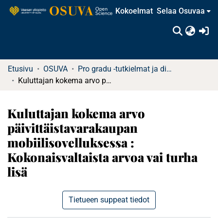
Kokoelmat
Selaa Osuvaa
(c
Etusivu
OSUVA
Pro gradu -tutkielmat ja diplomityöt
Kuluttajan kokema arvo päivittäistavarakaupan mobiilisovelluksessa : Kokonaisvaltaista arvoa vai turha lisä
Kuluttajan kokema arvo
päivittäistavarakaupan
mobiilisovelluksessa :
Kokonaisvaltaista arvoa vai turha
lisä
Tietueen suppeat tiedot