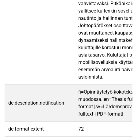
vahvistavaksi. Pitkäaikais
vallitsee kuitenkin sovellu
nautinto ja hallinnan tunte
Johtopäätökset osoittavat, 
ovat muuttaneet kaupassa 
dynaamiseksi hallintakehäk
kuluttajille korostuu monip
asiakasarvo. Kuluttajat pys
mobiilisovelluksia käyttä
enemmän arvoa irti päivittä
asioinnista.
fi=Opinnäytetyö kokotekst
muodossa.|en=Thesis fullt
dc.description.notification
format.|sv=Lärdomsprov ti
fulltext i PDF-format|
dc.format.extent
72