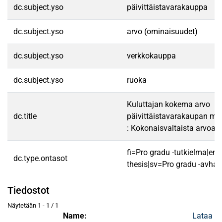
dc.subject.yso
päivittäistavarakauppa
dc.subject.yso
arvo (ominaisuudet)
dc.subject.yso
verkkokauppa
dc.subject.yso
ruoka
Kuluttajan kokema arvo
dc.title
päivittäistavarakaupan mob
: Kokonaisvaltaista arvoa va
fi=Pro gradu -tutkielma|en
dc.type.ontasot
thesis|sv=Pro gradu -avhan
Tiedostot
Näytetään
1 - 1 / 1
Name:
Lataa