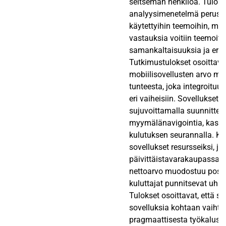
seitsemän henkilöä. Tulost
analyysimenetelmä perustu
käytettyihin teemoihin, min
vastauksia voitiin teemoitel
samankaltaisuuksia ja ero
Tutkimustulokset osoittavat
mobiilisovellusten arvo m
tunteesta, joka integroituu 
eri vaiheisiin. Sovellukset 
sujuvoittamalla suunnittelu
myymälänavigointia, kass
kulutuksen seurannalla. Ku
sovellukset resursseiksi, jo
päivittäistavarakaupassa as
nettoarvo muodostuu positi
kuluttajat punnitsevat uhrau
Tulokset osoittavat, että 
sovelluksia kohtaan vaihte
pragmaattisesta työkalusta 