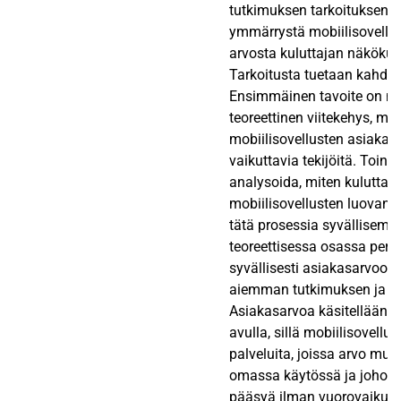
tutkimuksen tarkoituksena 
ymmärrystä mobiilisovellu
arvosta kuluttajan näköku
Tarkoitusta tuetaan kahdella
Ensimmäinen tavoite on m
teoreettinen viitekehys, mi
mobiilisovellusten asiakasa
vaikuttavia tekijöitä. Toine
analysoida, miten kuluttaja
mobiilisovellusten luovan
tätä prosessia syvällisem
teoreettisessa osassa per
syvällisesti asiakasarvoon s
aiemman tutkimuksen ja te
Asiakasarvoa käsitellään p
avulla, sillä mobiilisovellu
palveluita, joissa arvo mu
omassa käytössä ja johon yr
pääsyä ilman vuorovaikutu