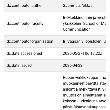
dc.contributor.author
Saarimaa, Niklas
fi=Markkinoinnin ja viestin
dc.contributor.faculty
yksikkö|en=School of Mark
Communication|
dc.contributor.organization
fi=Vaasan yliopisto|en=Uni
dc.date.accessioned
2026-05-27T06:17:22Z
dc.date.issued
2026-04-22
Ruoan verkkokaupan mobiil
muokanneet päivittäistav
asiointia merkittävästi vi
muutos on aiheuttanut sen, 
kokevat uudenlaista arvoa
päivittäistavarakaupassa.