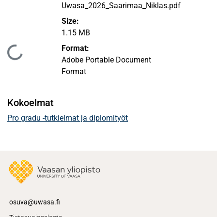
Uwasa_2026_Saarimaa_Niklas.pdf
Size:
1.15 MB
Format:
Ladataan...
Adobe Portable Document
Format
Kokoelmat
Pro gradu -tutkielmat ja diplomityöt
osuva@uwasa.fi