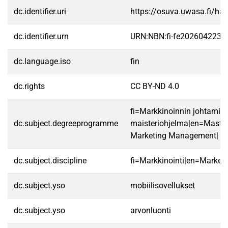
dc.identifier.uri
https://osuva.uwasa.fi/h
dc.identifier.urn
URN:NBN:fi-fe2026042232
dc.language.iso
fin
dc.rights
CC BY-ND 4.0
fi=Markkinoinnin johtamis
dc.subject.degreeprogramme
maisteriohjelma|en=Master
Marketing Management|
dc.subject.discipline
fi=Markkinointi|en=Marketi
dc.subject.yso
mobiilisovellukset
dc.subject.yso
arvonluonti