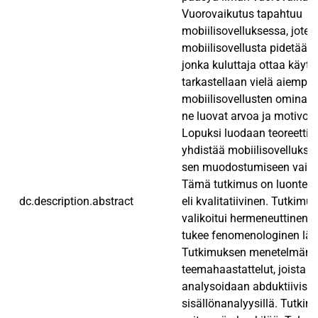
Vuorovaikutus tapahtuu
mobiilisovelluksessa, joten
mobiilisovellusta pidetään
jonka kuluttaja ottaa käyt
tarkastellaan vielä aiempa
mobiilisovellusten ominais
ne luovat arvoa ja motivoiva
Lopuksi luodaan teoreettine
yhdistää mobiilisovellukse
sen muodostumiseen vaikutt
Tämä tutkimus on luonteel
dc.description.abstract
eli kvalitatiivinen. Tutkim
valikoitui hermeneuttinen t
tukee fenomenologinen läh
Tutkimuksen menetelmänä 
teemahaastattelut, joista s
analysoidaan abduktiivisel
sisällönanalyysillä. Tutkim