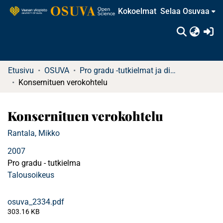
Kokoelmat
Selaa Osuvaa
(c
Etusivu
OSUVA
Pro gradu -tutkielmat ja diplomityöt
Konsernituen verokohtelu
Konsernituen verokohtelu
Rantala, Mikko
2007
Pro gradu - tutkielma
Talousoikeus
osuva_2334.pdf
303.16 KB