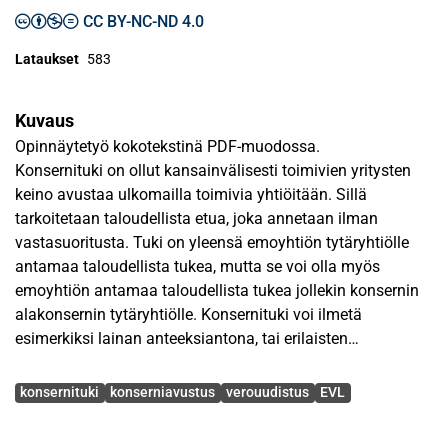
CC BY-NC-ND 4.0
Lataukset
583
Kuvaus
Opinnäytetyö kokotekstinä PDF-muodossa.
Konsernituki on ollut kansainvälisesti toimivien yritysten
keino avustaa ulkomailla toimivia yhtiöitään. Sillä
tarkoitetaan taloudellista etua, joka annetaan ilman
vastasuoritusta. Tuki on yleensä emoyhtiön tytäryhtiölle
antamaa taloudellista tukea, mutta se voi olla myös
emoyhtiön antamaa taloudellista tukea jollekin konsernin
alakonsernin tytäryhtiölle. Konsernituki voi ilmetä
esimerkiksi lainan anteeksiantona, tai erilaisten
kustannusten kattamiseen annettavana tukena.
Avainsanat
konsernituki
konserniavustus
verouudistus
EVL
Vuoden 2004 verouudistuksessa päätettiin
elinkeinoverolain 16 §:n lisätä 7 kohta, jossa muut kuin