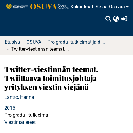
Kokoelmat
Selaa Osuvaa
(c
Etusivu
OSUVA
Pro gradu -tutkielmat ja diplomityöt
Twitter-viestinnän teemat. Twiittaava toimitusjohtaja yrityksen viestin viejänä
Twitter-viestinnän teemat.
Twiittaava toimitusjohtaja
yrityksen viestin viejänä
Lantto, Hanna
2015
Pro gradu - tutkielma
Viestintätieteet