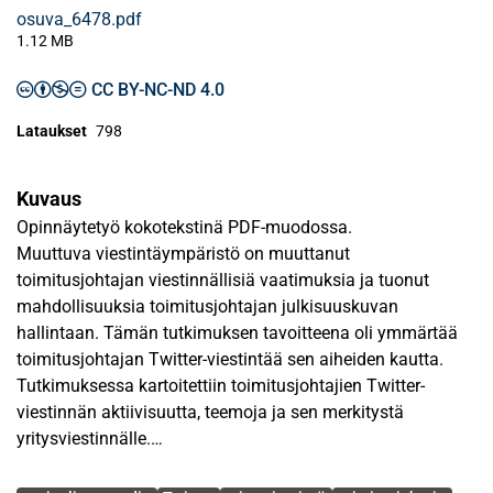
osuva_6478.pdf
1.12 MB
CC BY-NC-ND 4.0
Lataukset
798
Kuvaus
Opinnäytetyö kokotekstinä PDF-muodossa.
Muuttuva viestintäympäristö on muuttanut
toimitusjohtajan viestinnällisiä vaatimuksia ja tuonut
mahdollisuuksia toimitusjohtajan julkisuuskuvan
hallintaan. Tämän tutkimuksen tavoitteena oli ymmärtää
toimitusjohtajan Twitter-viestintää sen aiheiden kautta.
Tutkimuksessa kartoitettiin toimitusjohtajien Twitter-
viestinnän aktiivisuutta, teemoja ja sen merkitystä
yritysviestinnälle.
Avainsanat
Tutkimuksen kohteena oli pörssiyhtiöiden toimitusjohtajien