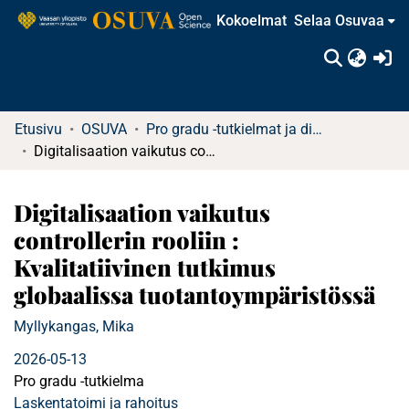
Kokoelmat
Selaa Osuvaa
(c
Etusivu
OSUVA
Pro gradu -tutkielmat ja diplomityöt
Digitalisaation vaikutus controllerin rooliin : Kvalitatiivinen tutkimus globaalissa tuotantoympäristössä
Digitalisaation vaikutus
controllerin rooliin :
Kvalitatiivinen tutkimus
globaalissa tuotantoympäristössä
Myllykangas, Mika
2026-05-13
Pro gradu -tutkielma
Laskentatoimi ja rahoitus