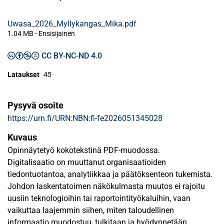
Uwasa_2026_Myllykangas_Mika.pdf
1.04 MB
- Ensisijainen
CC BY-NC-ND 4.0
Lataukset
45
Pysyvä osoite
https://urn.fi/URN:NBN:fi-fe2026051345028
Kuvaus
Opinnäytetyö kokotekstinä PDF-muodossa.
Digitalisaatio on muuttanut organisaatioiden
tiedontuotantoa, analytiikkaa ja päätöksenteon tukemista.
Johdon laskentatoimen näkökulmasta muutos ei rajoitu
uusiin teknologioihin tai raportointityökaluihin, vaan
vaikuttaa laajemmin siihen, miten taloudellinen
informaatio muodostuu, tulkitaan ja hyödynnetään