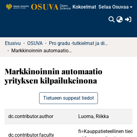
Kokoelmat
Selaa Osuvaa
(c
Etusivu
OSUVA
Pro gradu -tutkielmat ja diplomityöt (rajattu saatavuus)
Markkinoinnin automaatio yrityksen kilpailukeinona
Markkinoinnin automaatio
yrityksen kilpailukeinona
Tietueen suppeat tiedot
dc.contributor.author
Luoma, Riikka
fi=Kauppatieteellinen tied
dc.contributor.faculty