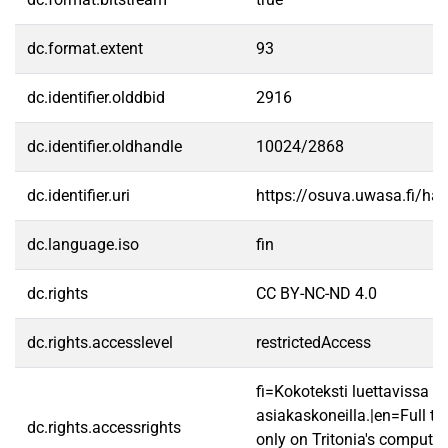
dc.format.extent
93
dc.identifier.olddbid
2916
dc.identifier.oldhandle
10024/2868
dc.identifier.uri
https://osuva.uwasa.fi/h
dc.language.iso
fin
dc.rights
CC BY-NC-ND 4.0
dc.rights.accesslevel
restrictedAccess
fi=Kokoteksti luettavissa va
asiakaskoneilla.|en=Full te
dc.rights.accessrights
only on Tritonia's computer