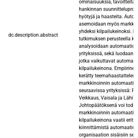
ominaisuuksia, tavoitteita, 
hankinnan suunnittelupros
hyötyjä ja haasteita. Auto
asemoidaan myös markkino
yhdeksi kilpailukeinoksi. E
dc.description.abstract
tutkimuksen perusteella ku
analysoidaan automaation 
yrityksissä, sekä luodaan kä
jotka vaikuttavat automaat
kilpailukeinona. Empiirinen
kerätty teemahaastattelemal
markkinoinnin automaatio
seuraavissa yrityksissä: Pos
Veikkaus, Vaisala ja LähiTa
Johtopäätöksenä voi todeta
markkinoinnin automaatio
kilpailukeinona vaatii erit
kiinnittämistä automaation
organisaation sisäisiin sek