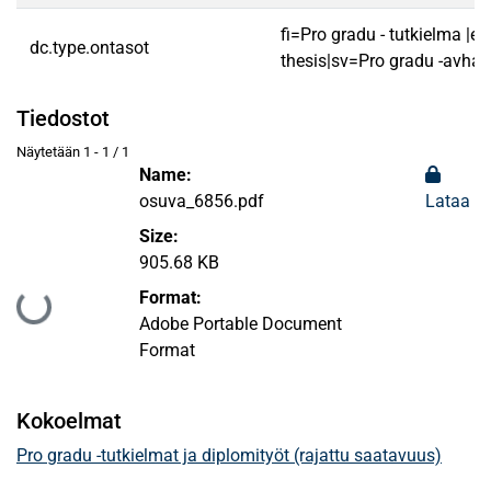
fi=Pro gradu - tutkielma |e
dc.type.ontasot
thesis|sv=Pro gradu -avhan
Tiedostot
Näytetään
1 - 1 / 1
Name:
osuva_6856.pdf
Lataa
Size:
905.68 KB
Format:
Ladataan...
Adobe Portable Document
Format
Kokoelmat
Pro gradu -tutkielmat ja diplomityöt (rajattu saatavuus)