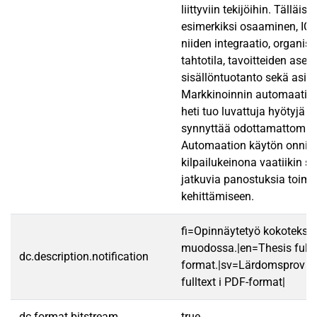
liittyviin tekijöihin. Tälläisi
esimerkiksi osaaminen, ICT-
niiden integraatio, organis
tahtotila, tavoitteiden aset
sisällöntuotanto sekä asia
Markkinoinnin automaatio 
heti tuo luvattuja hyötyjä 
synnyttää odottamattomia 
Automaation käytön onnis
kilpailukeinona vaatiikin si
jatkuvia panostuksia toim
kehittämiseen.
fi=Opinnäytetyö kokotekst
muodossa.|en=Thesis fullt
dc.description.notification
format.|sv=Lärdomsprov ti
fulltext i PDF-format|
dc.format.bitstream
true