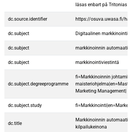
läsas enbart på Tritonias da
dc.source.identifier
https://osuva.uwasa.fi/h
dc.subject
Digitaalinen markkinointi
dc.subject
markkinoinnin automaatio
dc.subject
markkinointiviestintä
fi=Markkinoinnin johtamis
dc.subject.degreeprogramme
maisteriohjelma|en=Master
Marketing Management|
dc.subject.study
fi=Markkinointi|en=Marketi
Markkinoinnin automaatio 
dc.title
kilpailukeinona