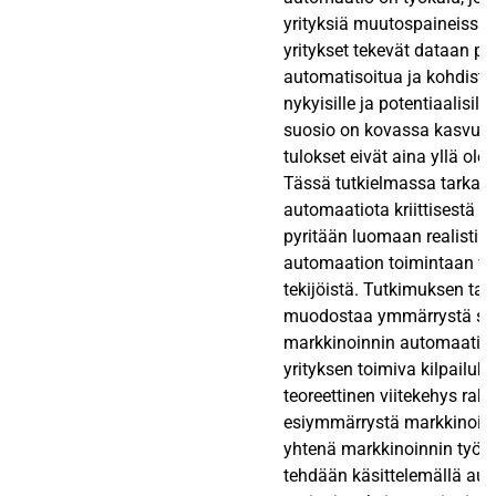
yrityksiä muutospaineissa 
yritykset tekevät dataan pe
automatisoitua ja kohdistet
nykyisille ja potentiaalisill
suosio on kovassa kasvuss
tulokset eivät aina yllä olete
Tässä tutkielmassa tarkast
automaatiota kriittisestä 
pyritään luomaan realistin
automaation toimintaan va
tekijöistä. Tutkimuksen ta
muodostaa ymmärrystä siit
markkinoinnin automaatios
yrityksen toimiva kilpailuk
teoreettinen viitekehys ra
esiymmärrystä markkinoin
yhtenä markkinoinnin työk
tehdään käsittelemällä au