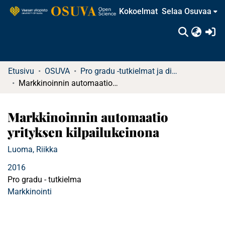
Kokoelmat
Selaa Osuvaa
(c
Etusivu
OSUVA
Pro gradu -tutkielmat ja diplomityöt (rajattu saatavuus)
Markkinoinnin automaatio yrityksen kilpailukeinona
Markkinoinnin automaatio
yrityksen kilpailukeinona
Luoma, Riikka
2016
Pro gradu - tutkielma
Markkinointi