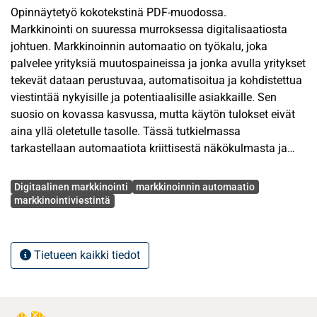
Opinnäytetyö kokotekstinä PDF-muodossa.
Markkinointi on suuressa murroksessa digitalisaatiosta
johtuen. Markkinoinnin automaatio on työkalu, joka
palvelee yrityksiä muutospaineissa ja jonka avulla yritykset
tekevät dataan perustuvaa, automatisoitua ja kohdistettua
viestintää nykyisille ja potentiaalisille asiakkaille. Sen
suosio on kovassa kasvussa, mutta käytön tulokset eivät
aina yllä oletetulle tasolle. Tässä tutkielmassa
tarkastellaan automaatiota kriittisestä näkökulmasta ja
pyritään luomaan realistinen kuva automaation toimintaan
Avainsanat
vaikuttavista tekijöistä. Tutkimuksen tarkoituksena on
Digitaalinen markkinointi
markkinoinnin automaatio
muodostaa ymmärrystä siitä, miten markkinoinnin
markkinointiviestintä
automaatiosta kehitetään yrityksen toimiva kilpailukeino.
Tutkielman teoreettinen viitekehys rakennetaan luomalla
Tietueen kaikki tiedot
esiymmärrystä markkinoinnin automaatiosta yhtenä
markkinoinnin työkaluna. Tämä tehdään käsittelemällä
automaation ominaisuuksia, tavoitteita, mittareita,