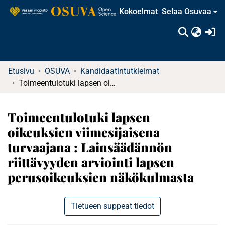
Kokoelmat
Selaa Osuvaa
(c
Etusivu
OSUVA
Kandidaatintutkielmat
Toimeentulotuki lapsen oikeuksien viimesijaisena turvaajana : Lainsäädännön riittävyyden arviointi lapsen perusoikeuksien näkökulmasta
Toimeentulotuki lapsen
oikeuksien viimesijaisena
turvaajana : Lainsäädännön
riittävyyden arviointi lapsen
perusoikeuksien näkökulmasta
Tietueen suppeat tiedot