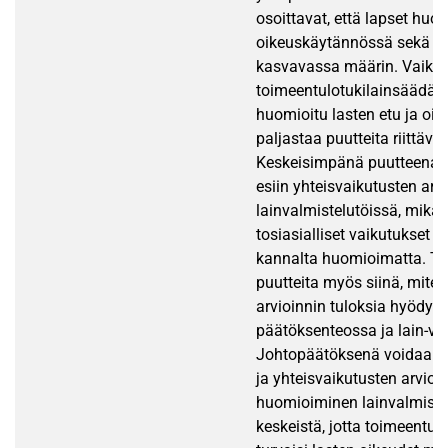
osoittavat, että lapset hu
oikeuskäytännössä sekä l
kasvavassa määrin. Vaikk
toimeentulotukilainsäädä
huomioitu lasten etu ja oik
paljastaa puutteita riittäv
Keskeisimpänä puutteena 
esiin yhteisvaikutusten arv
lainvalmistelutöissä, mikä 
tosiasialliset vaikutukset l
kannalta huomioimatta. Tut
puutteita myös siinä, miten
arvioinnin tuloksia hyödyn
päätöksenteossa ja lain-va
Johtopäätöksenä voidaan to
ja yhteisvaikutusten arvioi
huomioiminen lainvalmiste
keskeistä, jotta toimeentul