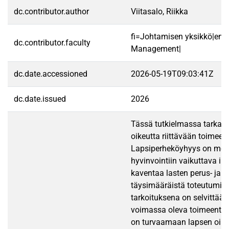
dc.contributor.author
Viitasalo, Riikka
fi=Johtamisen yksikkö|en=
dc.contributor.faculty
Management|
dc.date.accessioned
2026-05-19T09:03:41Z
dc.date.issued
2026
Tässä tutkielmassa tarkast
oikeutta riittävään toimeen
Lapsiperheköyhyys on mon
hyvinvointiin vaikuttava ilm
kaventaa lasten perus- ja i
täysimääräistä toteutumis
tarkoituksena on selvittää, 
voimassa oleva toimeentul
on turvaamaan lapsen oik