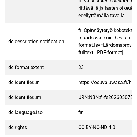
turvaisi lasten oikeudet m
riittävällä ja lasten oikeu
edellyttämällä tavalla.
fi=Opinnäytetyö kokotekst
muodossa.|en=Thesis fullt
dc.description.notification
format.|sv=Lärdomsprov ti
fulltext i PDF-format|
dc.format.extent
33
dc.identifier.uri
https://osuva.uwasa.fi/h
dc.identifier.urn
URN:NBN:fi-fe2026050739
dc.language.iso
fin
dc.rights
CC BY-NC-ND 4.0