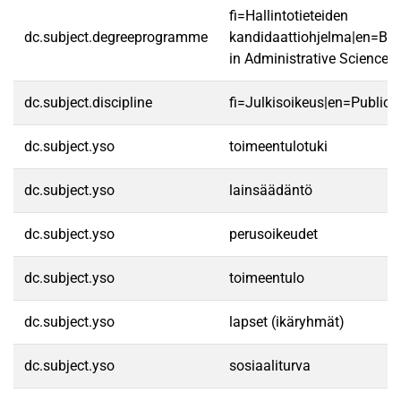
fi=Hallintotieteiden
dc.subject.degreeprogramme
kandidaattiohjelma|en=Ba
in Administrative Sciences|
dc.subject.discipline
fi=Julkisoikeus|en=Public 
dc.subject.yso
toimeentulotuki
dc.subject.yso
lainsäädäntö
dc.subject.yso
perusoikeudet
dc.subject.yso
toimeentulo
dc.subject.yso
lapset (ikäryhmät)
dc.subject.yso
sosiaaliturva