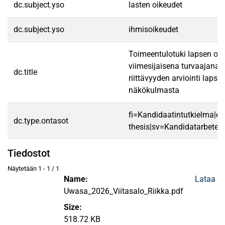
dc.subject.yso
lasten oikeudet
dc.subject.yso
ihmisoikeudet
Toimeentulotuki lapsen oi
viimesijaisena turvaajana
dc.title
riittävyyden arviointi laps
näkökulmasta
fi=Kandidaatintutkielma|en
dc.type.ontasot
thesis|sv=Kandidatarbete|
Tiedostot
Näytetään
1 - 1 / 1
Name:
Lataa
Uwasa_2026_Viitasalo_Riikka.pdf
Size:
518.72 KB