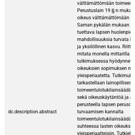
välttämättömään toimeent
Perustuslain 19 §:n mukaan
oikeus välttämättömään to
Saman pykälän mukaan jul
tuettava lapsen huolenpido
mahdollisuuksia turvata la
ja yksilöllinen kasvu. Riitt
mitata monella mittarilla j
tutkimuksessa hyödynnetä
oikeuksien sopimuksen nel
yleisperiaatetta. Tutkimuk
tarkastellaan lainopillisesti
toimeentulotukilainsäädäntö
sekä oikeuskäytäntöä ja ar
perusteella lapsen perusoi
dc.description.abstract
turvaamisen kannalta
toimeentulotukilainsäädänn
suhteessa lasten oikeuksi
yleisperiaatteisiin. Tutkiel