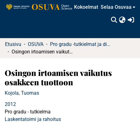
Kokoelmat
Selaa Osuvaa
(c
Etusivu
OSUVA
Pro gradu -tutkielmat ja diplomityöt (rajattu saatavuus)
Osingon irtoamisen vaikutus osakkeen tuottoon
Osingon irtoamisen vaikutus
osakkeen tuottoon
Kojola, Tuomas
2012
Pro gradu - tutkielma
Laskentatoimi ja rahoitus