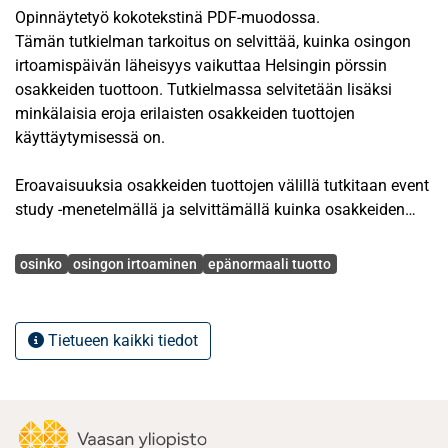
Opinnäytetyö kokotekstinä PDF-muodossa.
Tämän tutkielman tarkoitus on selvittää, kuinka osingon
irtoamispäivän läheisyys vaikuttaa Helsingin pörssin
osakkeiden tuottoon. Tutkielmassa selvitetään lisäksi
minkälaisia eroja erilaisten osakkeiden tuottojen
käyttäytymisessä on.
Eroavaisuuksia osakkeiden tuottojen välillä tutkitaan event
study -menetelmällä ja selvittämällä kuinka osakkeiden
tuotto poikkeaa
Avainsanat
keskimäärin ennustetusta tuotosta. Yritysten jakamia
osinko
osingon irtoaminen
epänormaali tuotto
osinkoja ja niiden vaikutusta osakkeiden arvoon ja
tuottoon on tutkittu 1900-luvun puolivälistä saakka ja
tutkimuksia on tehty lukuisilla eri osakemarkkinoilla.
Tietueen kaikki tiedot
Osakkeen hinnan ja tuoton käyttäytymistä osingon
irtoamispäivänä ja sen läheisyydessä on selitetty
verotuksella sekä lyhytaikaista kaupankäyntiä harjoittavien
sijoittajien toimilla.