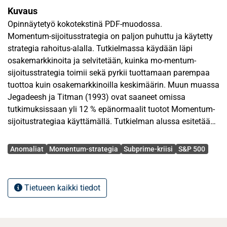
Kuvaus
Opinnäytetyö kokotekstinä PDF-muodossa.
Momentum-sijoitusstrategia on paljon puhuttu ja käytetty
strategia rahoitus-alalla. Tutkielmassa käydään läpi
osakemarkkinoita ja selvitetään, kuinka mo-mentum-
sijoitusstrategia toimii sekä pyrkii tuottamaan parempaa
tuottoa kuin osakemarkkinoilla keskimäärin. Muun muassa
Jegadeesh ja Titman (1993) ovat saaneet omissa
tutkimuksissaan yli 12 % epänormaalit tuotot Momentum-
sijoitustrategiaa käyttämällä. Tutkielman alussa esitetään
osakemarkkinoita sekä rahoitusteoreemaa yleisemmin ja
Avainsanat
pohditaan tehokkuuskäsitteitä sekä sen poikkeuksia, kuten
Anomaliat
Momentum-strategia
Subprime-kriisi
S&P 500
erilaisia anomalioita. Kyseiset anomaliat sekä muut tehok-
kuuden poikkeavuudet mahdollistavat epänormaalit tuotot
osakemarkkinoilla.
Tietueen kaikki tiedot
Rahoitusalan kirjallisuus sekä tieteelliset tutkimukset
muodostavat teoreettisen syvyyden tutkielmaan. Kirjallisia