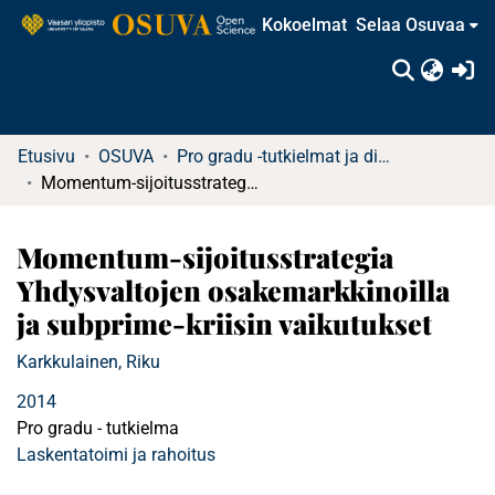
Kokoelmat
Selaa Osuvaa
(c
Etusivu
OSUVA
Pro gradu -tutkielmat ja diplomityöt (rajattu saatavuus)
Momentum-sijoitusstrategia Yhdysvaltojen osakemarkkinoilla ja subprime-kriisin vaikutukset
Momentum-sijoitusstrategia
Yhdysvaltojen osakemarkkinoilla
ja subprime-kriisin vaikutukset
Karkkulainen, Riku
2014
Pro gradu - tutkielma
Laskentatoimi ja rahoitus