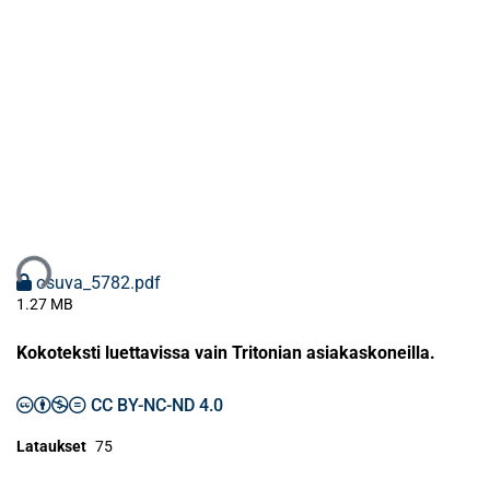
taan...
osuva_5782.pdf
1.27 MB
Kokoteksti luettavissa vain Tritonian asiakaskoneilla.
CC BY-NC-ND 4.0
Lataukset
75