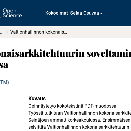
Kokoelmat
Selaa Osuvaa
tkielmat ja diplomityöt
Valtionhallinnon kokonaisarkkitehtuurin soveltaminen Seinäjoen ammattikorkeakoulussa
onaisarkkitehtuurin soveltami
sa
(KTM)
Kuvaus
Opinnäytetyö kokotekstinä PDF-muodossa.
Työssä tutkitaan Valtionhallinnon kokonaisarkkit
Seinäjoen ammattikorkeakoulussa. Ensimmäisenä
selvittää Valtionhallinnon kokonaisarkkitehtuuri