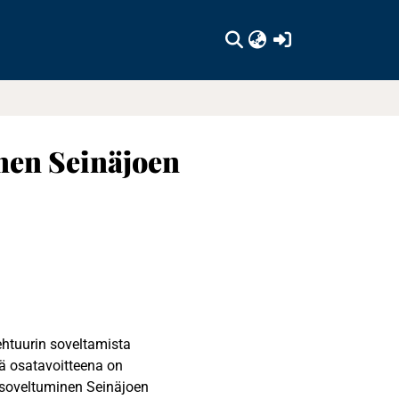
(current)
nen Seinäjoen
ehtuurin soveltamista
 osatavoitteena on
n soveltuminen Seinäjoen