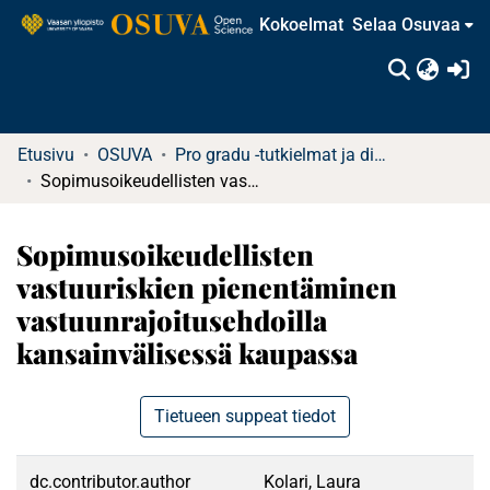
Kokoelmat
Selaa Osuvaa
(c
Etusivu
OSUVA
Pro gradu -tutkielmat ja diplomityöt (rajattu saatavuus)
Sopimusoikeudellisten vastuuriskien pienentäminen vastuunrajoitusehdoilla kansainvälisessä kaupassa
Sopimusoikeudellisten
vastuuriskien pienentäminen
vastuunrajoitusehdoilla
kansainvälisessä kaupassa
Tietueen suppeat tiedot
dc.contributor.author
Kolari, Laura