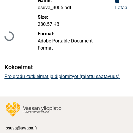
Name:
osuva_3005.pdf
Lataa
Size:
280.57 KB
Ladataan...
Format:
Adobe Portable Document
Format
Kokoelmat
Pro gradu -tutkielmat ja diplomityöt (rajattu saatavuus)
osuva@uwasa.fi