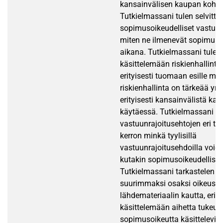
kansainvälisen kaupan kohda
Tutkielmassani tulen selvitt
sopimusoikeudelliset vastuuri
miten ne ilmenevät sopimukse
aikana. Tutkielmassani tulen 
käsittelemään riskienhallintaa
erityisesti tuomaan esille mik
riskienhallinta on tärkeää yrit
erityisesti kansainvälistä ka
käytäessä. Tutkielmassani es
vastuunrajoitusehtojen eri ty
kerron minkä tyylisillä
vastuunrajoitusehdoilla void
kutakin sopimusoikeudellista
Tutkielmassani tarkastelen a
suurimmaksi osaksi oikeustie
lähdemateriaalin kautta, erity
käsittelemään aihetta tukeut
sopimusoikeutta käsitteleviin 