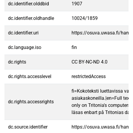
dc.identifier.olddbid
1907
dc.identifier.oldhandle
10024/1859
dc.identifier.uri
https://osuva.uwasa.fi/han
dc.language.iso
fin
dc.rights
CC BY-NC-ND 4.0
dc.rights.accesslevel
restrictedAccess
fi=Kokoteksti luettavissa vain
asiakaskoneilla.|en=Full text
dc.rights.accessrights
only on Tritonia's computers.
läsas enbart på Tritonias dato
dc.source.identifier
https://osuva.uwasa.fi/han