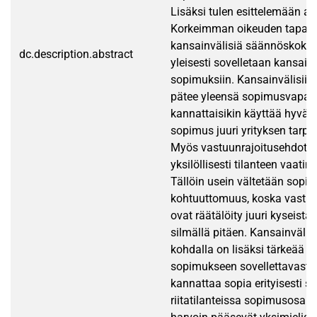
Lisäksi tulen esittelemään aih
Korkeimman oikeuden tapauk
kansainvälisiä säännöskokoel
dc.description.abstract
yleisesti sovelletaan kansainv
sopimuksiin. Kansainvälisiin
pätee yleensä sopimusvapaus
kannattaisikin käyttää hyväk
sopimus juuri yrityksen tarp
Myös vastuunrajoitusehdot k
yksilöllisesti tilanteen vaatim
Tällöin usein vältetään sopi
kohtuuttomuus, koska vastuu
ovat räätälöity juuri kyseistä
silmällä pitäen. Kansainväli
kohdalla on lisäksi tärkeää s
sopimukseen sovellettavasta 
kannattaa sopia erityisesti si
riitatilanteissa sopimusosap