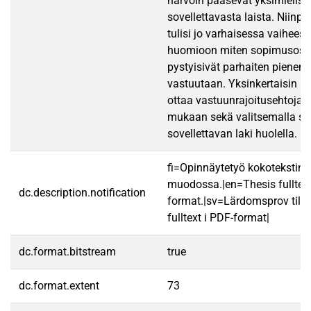
harvoin pääsevät yksimielisy
sovellettavasta laista. Niinp
tulisi jo varhaisessa vaihees
huomioon miten sopimusosa
pystyisivät parhaiten piene
vastuutaan. Yksinkertaisin k
ottaa vastuunrajoitusehtoja
mukaan sekä valitsemalla s
sovellettavan laki huolella.
fi=Opinnäytetyö kokotekstin
muodossa.|en=Thesis fulltex
dc.description.notification
format.|sv=Lärdomsprov till
fulltext i PDF-format|
dc.format.bitstream
true
dc.format.extent
73