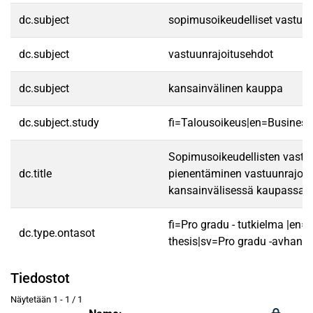
dc.subject
sopimusoikeudelliset vastuuri
dc.subject
vastuunrajoitusehdot
dc.subject
kansainvälinen kauppa
dc.subject.study
fi=Talousoikeus|en=Business
Sopimusoikeudellisten vastuu
dc.title
pienentäminen vastuunrajoit
kansainvälisessä kaupassa
fi=Pro gradu - tutkielma |en=
dc.type.ontasot
thesis|sv=Pro gradu -avhandl
Tiedostot
Näytetään
1 - 1 / 1