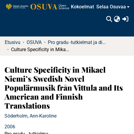
Kokoelmat
Selaa Osuvaa
(c
Etusivu
OSUVA
Pro gradu -tutkielmat ja diplomityöt
Culture Specificity in Mikael Niemi’s Swedish Novel Populärmusik från Vittula and Its American and Finnish Translations
Culture Specificity in Mikael
Niemi’s Swedish Novel
Populärmusik från Vittula and Its
American and Finnish
Translations
Söderholm, Ann-Karoline
2006
Pro gradu - tutkielma