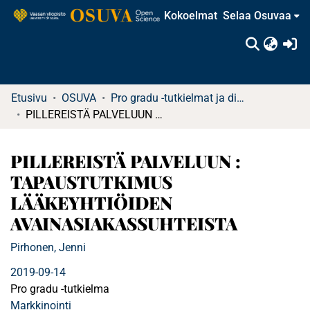
Kokoelmat
Selaa Osuvaa
(c
Etusivu
OSUVA
Pro gradu -tutkielmat ja diplomityöt
PILLEREISTÄ PALVELUUN : TAPAUSTUTKIMUS LÄÄKEYHTIÖIDEN AVAINASIAKASSUHTEISTA
PILLEREISTÄ PALVELUUN :
TAPAUSTUTKIMUS
LÄÄKEYHTIÖIDEN
AVAINASIAKASSUHTEISTA
Pirhonen, Jenni
2019-09-14
Pro gradu -tutkielma
Markkinointi