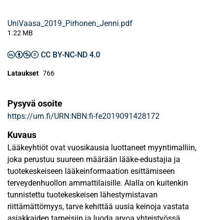
UniVaasa_2019_Pirhonen_Jenni.pdf
1.22 MB
CC BY-NC-ND 4.0
Lataukset
766
Pysyvä osoite
https://urn.fi/URN:NBN:fi-fe2019091428172
Kuvaus
Lääkeyhtiöt ovat vuosikausia luottaneet myyntimalliin,
joka perustuu suureen määrään lääke-edustajia ja
tuotekeskeiseen lääkeinformaation esittämiseen
terveydenhuollon ammattilaisille. Alalla on kuitenkin
tunnistettu tuotekeskeisen lähestymistavan
riittämättömyys, tarve kehittää uusia keinoja vastata
asiakkaiden tarpeisiin ja luoda arvoa yhteistyössä