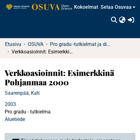
Kokoelmat
Selaa Osuvaa
(c
Etusivu
OSUVA
Pro gradu -tutkielmat ja diplomityöt
Verkkoasioinnit: Esimerkkinä Pohjanmaa 2000
Verkkoasioinnit: Esimerkkinä
Pohjanmaa 2000
Saarenpää, Kati
2003
Pro gradu - tutkielma
Aluetiede