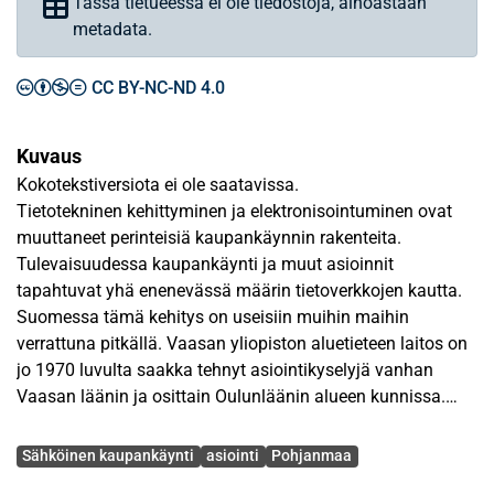
Tässä tietueessa ei ole tiedostoja, ainoastaan
metadata.
CC BY-NC-ND 4.0
Kuvaus
Kokotekstiversiota ei ole saatavissa.
Tietotekninen kehittyminen ja elektronisointuminen ovat
muuttaneet perinteisiä kaupankäynnin rakenteita.
Tulevaisuudessa kaupankäynti ja muut asioinnit
tapahtuvat yhä enenevässä määrin tietoverkkojen kautta.
Suomessa tämä kehitys on useisiin muihin maihin
verrattuna pitkällä. Vaasan yliopiston aluetieteen laitos on
jo 1970 luvulta saakka tehnyt asiointikyselyjä vanhan
Vaasan läänin ja osittain Oulunläänin alueen kunnissa.
Kuluttajatutkimuksen viimeisimmässä, kyselyssä on
Avainsanat
mukaan otettu sähköisen asioinnin osio. Tämä tutkimus
Sähköinen kaupankäynti
asiointi
Pohjanmaa
perustuu tähän vuonna 2000 suoritetun kyselyn