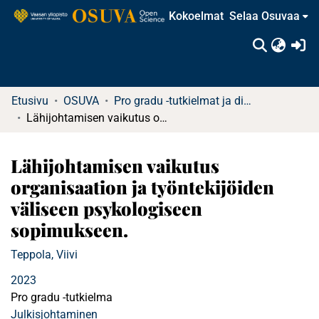
Kokoelmat
Selaa Osuvaa
(c
Etusivu
OSUVA
Pro gradu -tutkielmat ja diplomityöt (rajattu saatavuus)
​​Lähijohtamisen vaikutus organisaation ja työntekijöiden väliseen psykologiseen sopimukseen​.
​​Lähijohtamisen vaikutus
organisaation ja työntekijöiden
väliseen psykologiseen
sopimukseen​.
Teppola, Viivi
2023
Pro gradu -tutkielma
Julkisjohtaminen