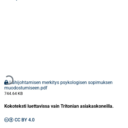
ataan...
Lähijohtamisen merkitys psykologisen sopimuksen
muodostumiseen.pdf
744.64 KB
Kokoteksti luettavissa vain Tritonian asiakaskoneilla.
CC BY 4.0