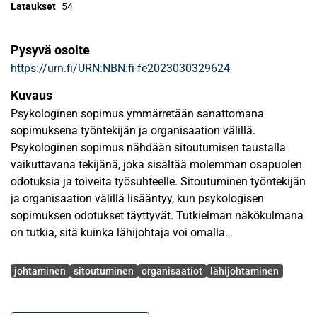
Lataukset
54
Pysyvä osoite
https://urn.fi/URN:NBN:fi-fe2023030329624
Kuvaus
Psykologinen sopimus ymmärretään sanattomana
sopimuksena työntekijän ja organisaation välillä.
Psykologinen sopimus nähdään sitoutumisen taustalla
vaikuttavana tekijänä, joka sisältää molemman osapuolen
odotuksia ja toiveita työsuhteelle. Sitoutuminen työntekijän
ja organisaation välillä lisääntyy, kun psykologisen
sopimuksen odotukset täyttyvät. Tutkielman näkökulmana
on tutkia, sitä kuinka lähijohtaja voi omalla
johtamistyöllään vaikuttaa psykologisen sopimuksen
Avainsanat
muodostumiseen. Lähijohtaja toimii usein organisaation
johtaminen
sitoutuminen
organisaatiot
lähijohtaminen
edustajana työntekijän suuntaan, jonka takia lähijohtajan
toimilla on vaikutusta sopimuksen täyttymiseen ja