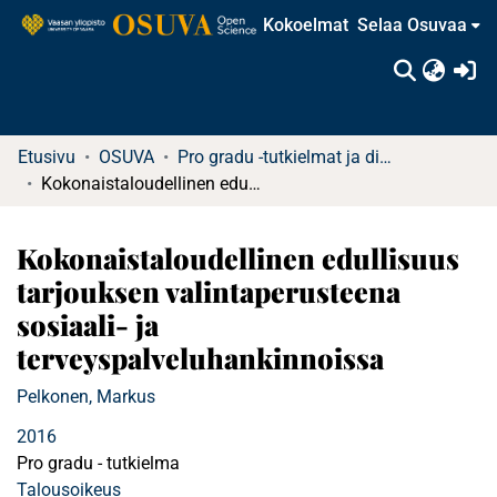
Kokoelmat
Selaa Osuvaa
(c
Etusivu
OSUVA
Pro gradu -tutkielmat ja diplomityöt (rajattu saatavuus)
Kokonaistaloudellinen edullisuus tarjouksen valintaperusteena sosiaali- ja terveyspalveluhankinnoissa
Kokonaistaloudellinen edullisuus
tarjouksen valintaperusteena
sosiaali- ja
terveyspalveluhankinnoissa
Pelkonen, Markus
2016
Pro gradu - tutkielma
Talousoikeus