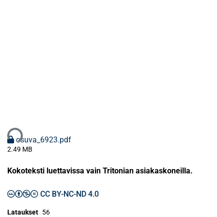
taan...
osuva_6923.pdf
2.49 MB
Kokoteksti luettavissa vain Tritonian asiakaskoneilla.
CC BY-NC-ND 4.0
Lataukset
56