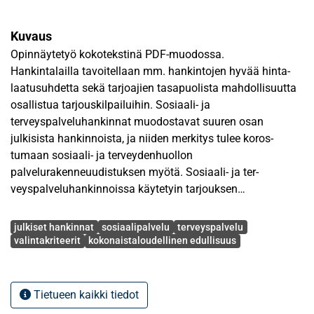
Kuvaus
Opinnäytetyö kokotekstinä PDF-muodossa.
Hankintalailla tavoitellaan mm. hankintojen hyvää hinta-
laatusuhdetta sekä tarjoajien tasapuolista mahdollisuutta
osallistua tarjouskilpai­luihin. Sosiaali- ja
terveyspalveluhan­kinnat muodostavat suuren osan
julkisista hankinnoista, ja niiden merkitys tulee koros­
tumaan sosiaali- ja terveydenhuollon
palvelurakenneuudistuksen myö­tä. Sosiaali- ja ter­
veyspalveluhankinnoissa käytetyin tarjouksen
valintaperuste on kokonaistaloudelli­nen edulli­suus, joka
Avainsanat
mahdollistaa laadullisten tekijöiden huomioinnin
julkiset hankinnat
sosiaalipalvelu
terveyspalvelu
tarjouksen valin­nassa.
valintakriteerit
ko­konaistaloudellinen edullisuus
Hankintalain mukaan tarjousten kokonaistaloudellista
edullisuutta arvioidaan hankinta-asiakirjoissa määriteltyjen
Tietueen kaikki tiedot
tarjouksen vertailuperusteiden avulla. Tutkin