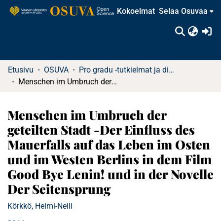
Kokoelmat
Selaa Osuvaa
(c
Etusivu
OSUVA
Pro gradu -tutkielmat ja diplomityöt
Menschen im Umbruch der geteilten Stadt -Der Einfluss des Mauerfalls auf das Leben im Osten und im Westen Berlins in dem Film Good Bye Lenin! und in der Novelle Der Seitensprung
Menschen im Umbruch der
geteilten Stadt -Der Einfluss des
Mauerfalls auf das Leben im Osten
und im Westen Berlins in dem Film
Good Bye Lenin! und in der Novelle
Der Seitensprung
Körkkö, Helmi-Nelli