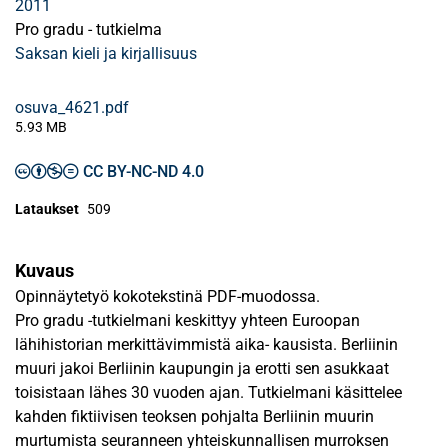
2011
Pro gradu - tutkielma
Saksan kieli ja kirjallisuus
osuva_4621.pdf
5.93 MB
CC BY-NC-ND 4.0
Lataukset
509
Kuvaus
Opinnäytetyö kokotekstinä PDF-muodossa.
Pro gradu -tutkielmani keskittyy yhteen Euroopan
lähihistorian merkittävimmistä aika- kausista. Berliinin
muuri jakoi Berliinin kaupungin ja erotti sen asukkaat
toisistaan lähes 30 vuoden ajan. Tutkielmani käsittelee
kahden fiktiivisen teoksen pohjalta Berliinin muurin
murtumista seuranneen yhteiskunnallisen murroksen