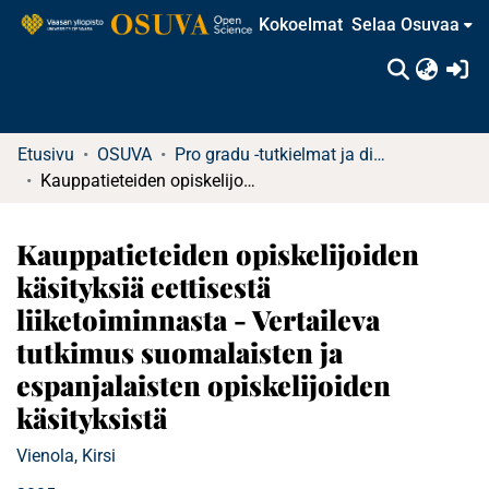
Kokoelmat
Selaa Osuvaa
(c
Etusivu
OSUVA
Pro gradu -tutkielmat ja diplomityöt
Kauppatieteiden opiskelijoiden käsityksiä eettisestä liiketoiminnasta - Vertaileva tutkimus suomalaisten ja espanjalaisten opiskelijoiden käsityksistä
Kauppatieteiden opiskelijoiden
käsityksiä eettisestä
liiketoiminnasta - Vertaileva
tutkimus suomalaisten ja
espanjalaisten opiskelijoiden
käsityksistä
Vienola, Kirsi