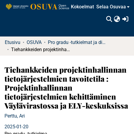
Kokoelmat
Selaa Osuvaa
(c
Etusivu
OSUVA
Pro gradu -tutkielmat ja diplomityöt
Tiehankkeiden projektinhallinnan tietojärjestelmien tavoitetila : Projektinhallinnan tietojärjestelmien kehittäminen Väylävirastossa ja ELY-keskuksissa
Tiehankkeiden projektinhallinnan
tietojärjestelmien tavoitetila :
Projektinhallinnan
tietojärjestelmien kehittäminen
Väylävirastossa ja ELY-keskuksissa
Perttu, Ari
2025-01-20
Pro gradu -tutkielma