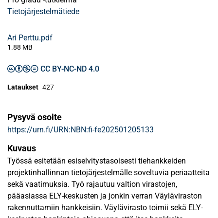
Tietojärjestelmätiede
Ari Perttu.pdf
1.88 MB
CC BY-NC-ND 4.0
Lataukset
427
Pysyvä osoite
https://urn.fi/URN:NBN:fi-fe202501205133
Kuvaus
Työssä esitetään esiselvitystasoisesti tiehankkeiden
projektinhallinnan tietojärjestelmälle soveltuvia periaatteita
sekä vaatimuksia. Työ rajautuu valtion virastojen,
pääasiassa ELY-keskusten ja jonkin verran Väyläviraston
rakennuttamiin hankkeisiin. Väylävirasto toimii sekä ELY-