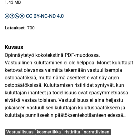
1.43 MB
CC BY-NC-ND 4.0
Lataukset
700
Kuvaus
Opinnäytetyö kokotekstinä PDF-muodossa.
Vastuullinen kuluttaminen ei ole helppoa. Monet kuluttajat
kertovat olevansa valmiita tekemään vastuullisempia
ostopäätöksiä, mutta nämä asenteet eivät näy arjen
ostopäätöksissä. Kuluttamisen ristiriidat syntyvät, kun
kuluttajan ihanteet ja todellisuus ovat epäsymmetriassa
eivätkä vastaa toisiaan. Vastuullisuus ei aina heijastu
jokaiseen vastuullisen kuluttajan kulutuspäätökseen ja
kuluttaja punnitseekin päätöksentekotilanteen edessä
valintojaan arvojärjestelmänsä avulla. Ristiriitoja ilmenee
Avainsanat
merkitysten sekä niihin liittyvien käytäntöjen tasolla, jolloin
Vastuullisuus
kosmetiikka
ristiriita
narratiivinen
ne rakentuvat kuluttajan ja kulttuuristen merkitysten