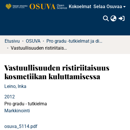
Kokoelmat
Selaa Osuvaa
(c
Etusivu
OSUVA
Pro gradu -tutkielmat ja diplomityöt
Vastuullisuuden ristiriitaisuus kosmetiikan kuluttamisessa
Vastuullisuuden ristiriitaisuus
kosmetiikan kuluttamisessa
Leino, Inka
2012
Pro gradu - tutkielma
Markkinointi
osuva_5114.pdf