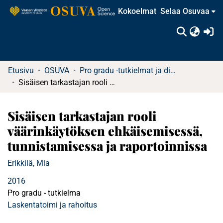
Kokoelmat
Selaa Osuvaa
(c
Etusivu
OSUVA
Pro gradu -tutkielmat ja diplomityöt (rajattu saatavuus)
Sisäisen tarkastajan rooli väärinkäytöksen ehkäisemisessä, tunnistamisessa ja raportoinnissa
Sisäisen tarkastajan rooli
väärinkäytöksen ehkäisemisessä,
tunnistamisessa ja raportoinnissa
Erikkilä, Mia
2016
Pro gradu - tutkielma
Laskentatoimi ja rahoitus