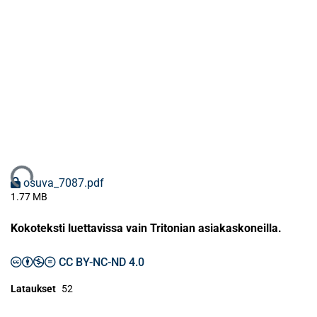
Ladataan...
osuva_7087.pdf
1.77 MB
Kokoteksti luettavissa vain Tritonian asiakaskoneilla.
CC BY-NC-ND 4.0
Lataukset
52