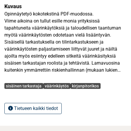
Kuvaus
Opinnäytetyö kokotekstinä PDF-muodossa.
Viime aikoina on tullut esille monia yrityksissä
tapahtuneita väärinkäytöksiä ja taloudellisen taantuman
myötä väärinkäytösten odotetaan vielä lisääntyvän.
Sisäisellä tarkastuksella on tilintarkastukseen ja
väärinkäytösten paljastamiseen liittyvät juuret ja näiltä
ajoilta myös esiintyy edelleen sitkeitä väärinkäsityksiä
sisäisen tarkastajan roolista ja tehtävistä. Lamavuosina
kuitenkin ymmärrettiin riskienhallinnan (mukaan lukien
väärinkäytösriskit) ja hyvien hallinnointitapojen merkitys
Avainsanat
organisaation kriittisinä menestystekijöinä, mikä avasikin
sisäinen tarkastaja
väärinkäytös
kirjanpitorikos
sisäiselle tarkastukselle täysin uudenlaisen tavan toimia ja
tehtävä on muuttunut arviointi-, varmistus- ja
konsultointipalveluiksi.
Tietueen kaikki tiedot
Tutkielman tarkoituksena oli tutkia, millaisena sisäiset
tarkastajat kokevat roolinsa väärinkäytösten