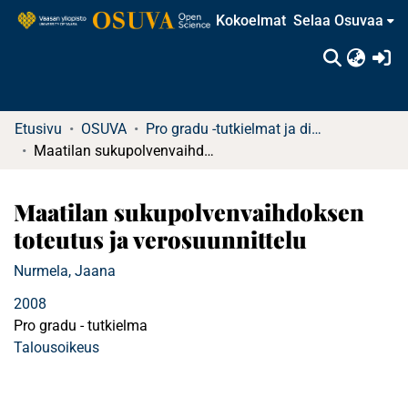
Kokoelmat
Selaa Osuvaa
(c
Etusivu
OSUVA
Pro gradu -tutkielmat ja diplomityöt
Maatilan sukupolvenvaihdoksen toteutus ja verosuunnittelu
Maatilan sukupolvenvaihdoksen
toteutus ja verosuunnittelu
Nurmela, Jaana
2008
Pro gradu - tutkielma
Talousoikeus