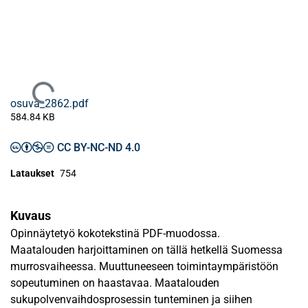
Ladataan...
osuva_2862.pdf
584.84 KB
CC BY-NC-ND 4.0
Lataukset
754
Kuvaus
Opinnäytetyö kokotekstinä PDF-muodossa.
Maatalouden harjoittaminen on tällä hetkellä Suomessa
murrosvaiheessa. Muuttuneeseen toimintaympäristöön
sopeutuminen on haastavaa. Maatalouden
sukupolvenvaihdosprosessin tunteminen ja siihen