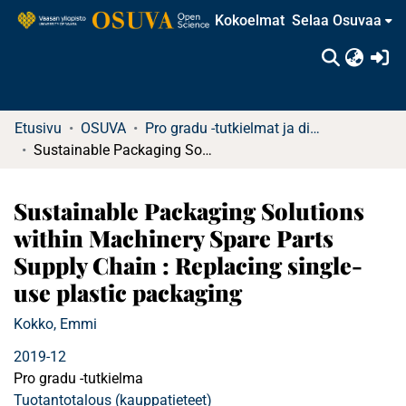
Kokoelmat
Selaa Osuvaa
(c
Etusivu
OSUVA
Pro gradu -tutkielmat ja diplomityöt
Sustainable Packaging Solutions within Machinery Spare Parts Supply Chain : Replacing single-use plastic packaging
Sustainable Packaging Solutions
within Machinery Spare Parts
Supply Chain : Replacing single-
use plastic packaging
Kokko, Emmi
2019-12
Pro gradu -tutkielma
Tuotantotalous (kauppatieteet)