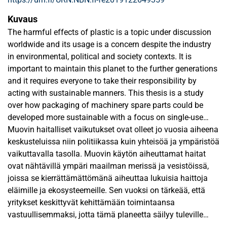
Kuvaus
The harmful effects of plastic is a topic under discussion
worldwide and its usage is a concern despite the industry
in environmental, political and society contexts. It is
important to maintain this planet to the further generations
and it requires everyone to take their responsibility by
acting with sustainable manners. This thesis is a study
over how packaging of machinery spare parts could be
developed more sustainable with a focus on single-use
plastic packaging. It is also a market research, whether this
Muovin haitalliset vaikutukset ovat olleet jo vuosia aiheena
topic has already been acknowledged in this industry and if
keskusteluissa niin politiikassa kuin yhteisöä ja ympäristöä
sustainable developments within packaging would
vaikuttavalla tasolla. Muovin käytön aiheuttamat haitat
increase the value brought to customers. The aim is to find
ovat nähtävillä ympäri maailman merissä ja vesistöissä,
optional ways to replace the use of single-use plastic in
joissa se kierrättämättömänä aiheuttaa lukuisia haittoja
packaging. However, the most important role of packaging
eläimille ja ekosysteemeille. Sen vuoksi on tärkeää, että
is to protect the goods and enable their safe and efficient
yritykset keskittyvät kehittämään toimintaansa
delivery to customer; this fact cannot be overlooked, when
vastuullisemmaksi, jotta tämä planeetta säilyy tuleville
considering new ways in packaging of globally operating
sukupolville. Tämä tutkielma keskittyy, kuinka koneiden