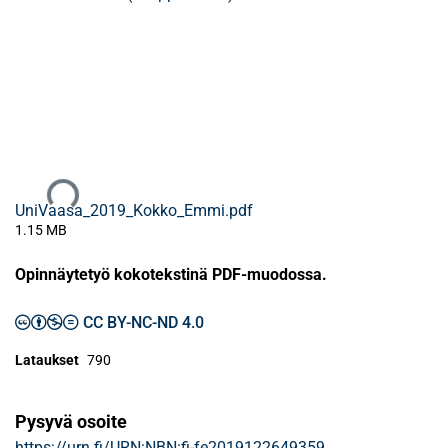
Ladataan...
UniVaasa_2019_Kokko_Emmi.pdf
1.15 MB
Opinnäytetyö kokotekstinä PDF-muodossa.
CC BY-NC-ND 4.0
Lataukset
790
Pysyvä osoite
https://urn.fi/URN:NBN:fi-fe2019122649359