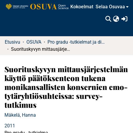
Kokoelmat
Selaa Osuvaa
(c
Etusivu
OSUVA
Pro gradu -tutkielmat ja diplomityöt (rajattu saatavuus)
Suorituskyvyn mittausjärjestelmän käyttö päätöksenteon tukena monikansallisten konsernien emo-tytäryhtiösuhteissa: survey-tutkimus
Suorituskyvyn mittausjärjestelmän
käyttö päätöksenteon tukena
monikansallisten konsernien emo-
tytäryhtiösuhteissa: survey-
tutkimus
Mäkelä, Hanna
2011
Pro gradu - tutkielma