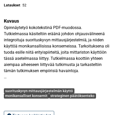
Lataukset
52
Kuvaus
Opinnäytetyö kokotekstinä PDF-muodossa.
Tutkielmassa käsiteltiin eräänä johdon ohjausvälineenä
integroituja suorituskyvyn mittausjärjestelmiä, ja niiden
käyttöä monikansallisissa konserneissa. Tarkoituksena oli
tuoda esille niitä erityispiirteitä, joita mittariston käyttöön
tässä asetelmassa liittyy. Tutkielmassa koottiin yhteen
aiempaa aiheeseen liittyvää tutkimusta ja tarkasteltiin
tämän tutkimuksen empiirisiä havaintoja.
Tavoitteena oli selvittää, käytetäänkö emoyhtiön
Avainsanat
implementoimaa suorituskyvyn mittausjärjestelmää
suorituskyvyn mittausjärjestelmän käyttö
tytäryhtiössä strategisen päätöksenteon tukena ja mitkä
monikansalliset konsernit
strateginen päätöksenteko
asiat siihen vaikuttavat. Päätöksentekoon vaikuttavina
tekijöinä tutkittiin mittausjärjestelmän monipuolisuutta,
liittämistä palkitsemisjärjestelmiin, tytäryhtiön