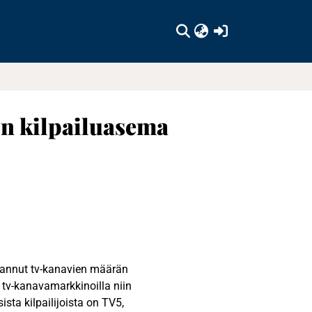
(current)
:n kilpailuasema
eurannut tv-kanavien määrän
tv-kanavamarkkinoilla niin
sta kilpailijoista on TV5,