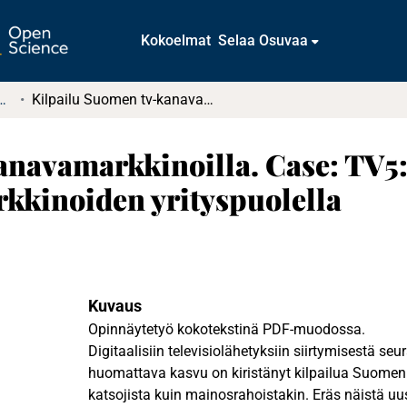
Kokoelmat
Selaa Osuvaa
t ja diplomityöt (rajattu saatavuus)
Kilpailu Suomen tv-kanavamarkkinoilla. Case: TV5:n kilpailuasema Suomen tv-kanavamarkkinoiden yrityspuolella
anavamarkkinoilla. Case: TV5
kinoiden yrityspuolella
Kuvaus
Opinnäytetyö kokotekstinä PDF-muodossa.
Digitaalisiin televisiolähetyksiin siirtymisestä s
huomattava kasvu on kiristänyt kilpailua Suomen 
katsojista kuin mainosrahoistakin. Eräs näistä uusi