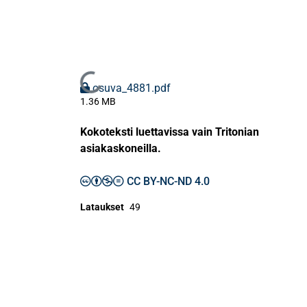
Ladataan...
osuva_4881.pdf
1.36 MB
Kokoteksti luettavissa vain Tritonian
asiakaskoneilla.
CC BY-NC-ND 4.0
Lataukset
49