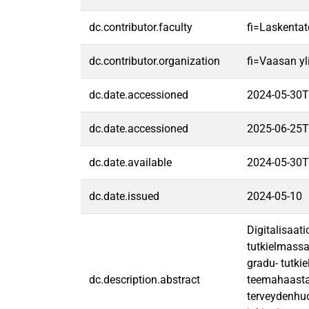
dc.contributor.faculty
fi=Laskentat
dc.contributor.organization
fi=Vaasan yl
dc.date.accessioned
2024-05-30T
dc.date.accessioned
2025-06-25T
dc.date.available
2024-05-30T
dc.date.issued
2024-05-10
Digitalisaat
tutkielmassa
gradu- tutki
dc.description.abstract
teemahaastatt
terveydenhuol