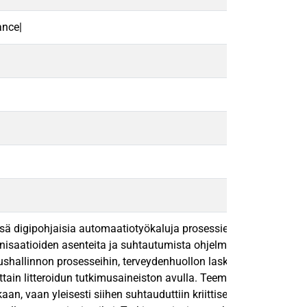
ance|
sä digipohjaisia automaatiotyökaluja prosessien tehostamiseksi.
anisaatioiden asenteita ja suhtautumista ohjelmistorobotiikkaa 
ushallinnon prosesseihin, terveydenhuollon laskentatoimen piirte
ttain litteroidun tutkimusaineiston avulla. Teemoittain litteroit
aan, vaan yleisesti siihen suhtauduttiin kriittisesti kontekstisi