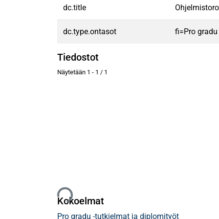
dc.title
Ohjelmistor
dc.type.ontasot
fi=Pro gradu
Tiedostot
Näytetään
1 - 1 / 1
Ladataan...
Kokoelmat
Pro gradu -tutkielmat ja diplomityöt