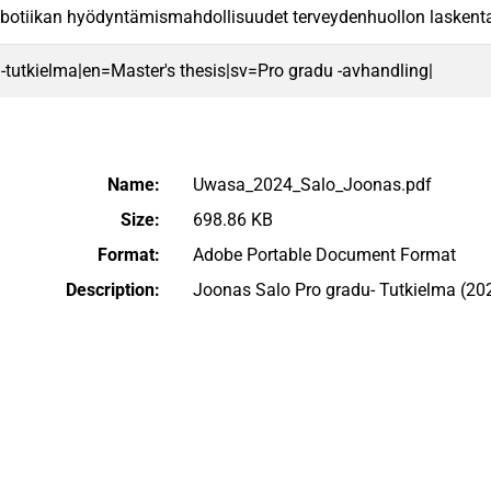
obotiikan hyödyntämismahdollisuudet terveydenhuollon lasken
 -tutkielma|en=Master's thesis|sv=Pro gradu -avhandling|
Name:
Uwasa_2024_Salo_Joonas.pdf
Size:
698.86 KB
Format:
Adobe Portable Document Format
Description:
Joonas Salo Pro gradu- Tutkielma (20