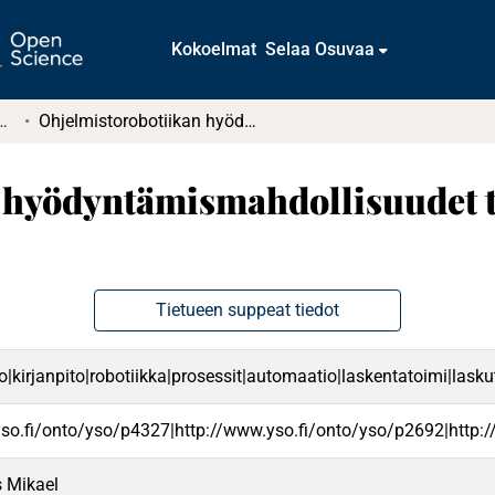
Kokoelmat
Selaa Osuvaa
tkielmat ja diplomityöt
Ohjelmistorobotiikan hyödyntämismahdollisuudet terveydenhuollon laskentatoimessa
 hyödyntämismahdollisuudet 
Tietueen suppeat tiedot
o|kirjanpito|robotiikka|prosessit|automaatio|laskentatoimi|laskut
yso.fi/onto/yso/p4327|http://www.yso.fi/onto/yso/p2692|http:
s Mikael