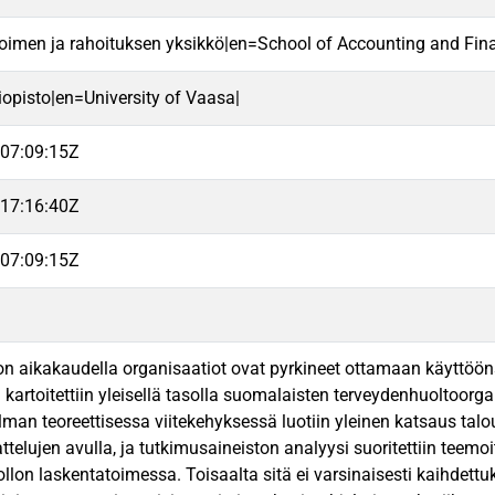
oimen ja rahoituksen yksikkö|en=School of Accounting and Fin
iopisto|en=University of Vaasa|
07:09:15Z
17:16:40Z
07:09:15Z
ion aikakaudella organisaatiot ovat pyrkineet ottamaan käyttöön
 kartoitettiin yleisellä tasolla suomalaisten terveydenhuoltoorg
elman teoreettisessa viitekehyksessä luotiin yleinen katsaus talo
elujen avulla, ja tutkimusaineiston analyysi suoritettiin teemoi
lon laskentatoimessa. Toisaalta sitä ei varsinaisesti kaihdettuk