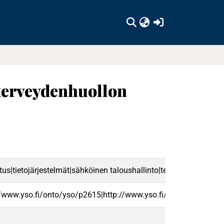
(current)
terveydenhuollon
us|tietojärjestelmät|sähköinen taloushallinto|tekoäly|fi
//www.yso.fi/onto/yso/p2615|http://www.yso.fi/onto/yso/p211