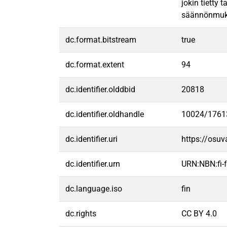
jokin tietty 
säännönmukai
dc.format.bitstream
true
dc.format.extent
94
dc.identifier.olddbid
20818
dc.identifier.oldhandle
10024/1761
dc.identifier.uri
https://osu
dc.identifier.urn
URN:NBN:fi
dc.language.iso
fin
dc.rights
CC BY 4.0