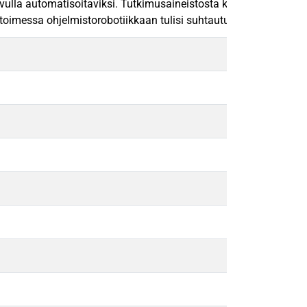
 avulla automatisoitaviksi. Tutkimusaineistosta kävi ilmi, että ohj
oimessa ohjelmistorobotiikkaan tulisi suhtautua kriittisesti yh