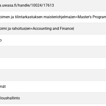
va.uwasa.fi/handle/10024/17613
oimen ja tilintarkastuksen maisteriohjelma|en=Master's Progra
oimi ja rahoitus|en=Accounting and Finance|
to
lmät
loushallinto