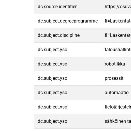
dc.source.identifier
https://osu
dc.subject.degreeprogramme
fi=Laskentat
dc.subject.discipline
fi=Laskentat
dc.subject.yso
taloushallin
dc.subject.yso
robotiikka
dc.subject.yso
prosessit
dc.subject.yso
automaatio
dc.subject.yso
tietojärjeste
dc.subject.yso
sähköinen ta