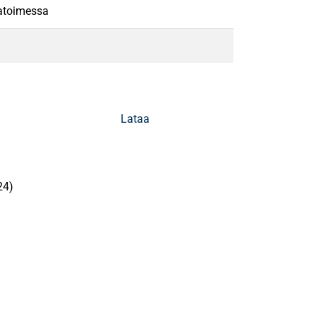
tatoimessa
Lataa
24)