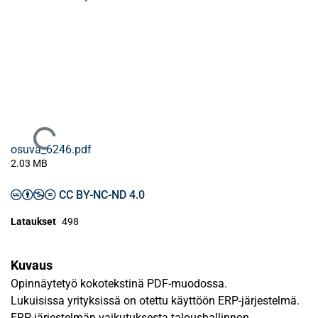
Ladataan...
osuva_6246.pdf
2.03 MB
CC BY-NC-ND 4.0
Lataukset
498
Kuvaus
Opinnäytetyö kokotekstinä PDF-muodossa.
Lukuisissa yrityksissä on otettu käyttöön ERP-järjestelmä.
ERP-järjestelmän vaikutuksesta taloushallinnon