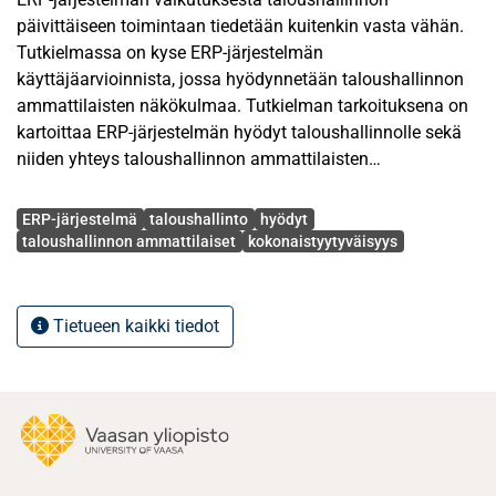
päivittäiseen toimintaan tiedetään kuitenkin vasta vähän.
Tutkielmassa on kyse ERP-järjestelmän
käyttäjäarvioinnista, jossa hyödynnetään taloushallinnon
ammattilaisten näkökulmaa. Tutkielman tarkoituksena on
kartoittaa ERP-järjestelmän hyödyt taloushallinnolle sekä
niiden yhteys taloushallinnon ammattilaisten
kokonaistyytyväisyyteen. Tutkielma perustuu viimeaikaisiin
Avainsanat
Kanelloun ja Spathiksen (2013); Maheshan ja Akashin
ERP-järjestelmä
taloushallinto
hyödyt
(2013) sekä Gullkvistin (2013) tutkimuksiin. Tutkielmassa
taloushallinnon ammattilaiset
kokonaistyytyväisyys
on kyse jälkikäteen tehtävästä ERP-järjestelmän
käyttäjäarvioinnista, joista on puutetta. ERP-järjestelmän
haasteista tiedetään myös vähän. Tutkielmassa
Tietueen kaikki tiedot
selvitetään, vaikuttaako ERP-järjestelmän ikä
taloushallinnon oletettuihin hyötyihin ja taloushallinnon
ammattilaisten kokonaistyytyväisyyteen.
Tutkielma alkaa kirjallisuuskatsauksella, jossa tiivistetään
aikaisempia laskentatoimen tutkimuksia aiheesta sekä