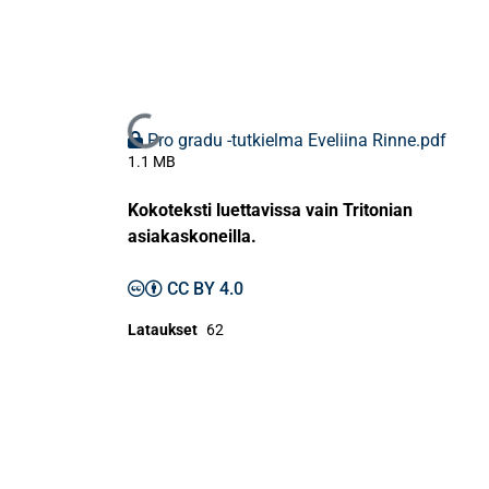
Ladataan...
Pro gradu -tutkielma Eveliina Rinne.pdf
1.1 MB
Kokoteksti luettavissa vain Tritonian
asiakaskoneilla.
CC BY 4.0
Lataukset
62