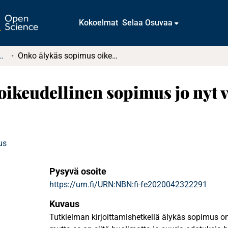
Kokoelmat
Selaa Osuvaa
t ja diplomityöt (rajattu saatavuus)
Onko älykäs sopimus oikeudellinen sopimus jo nyt vai vasta tulevaisuudessa?
ikeudellinen sopimus jo nyt v
us
Pysyvä osoite
https://urn.fi/URN:NBN:fi-fe2020042322291
Kuvaus
Tutkielman kirjoittamishetkellä älykäs sopimus o