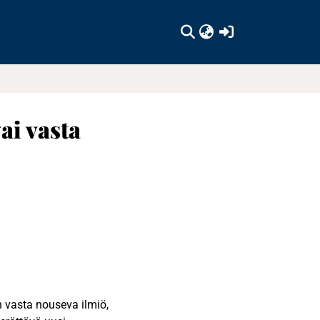
(current)
ai vasta
n vasta nouseva ilmiö,