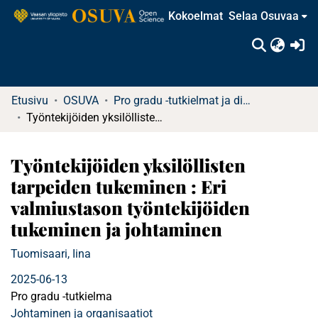
Kokoelmat
Selaa Osuvaa
(c
Etusivu
OSUVA
Pro gradu -tutkielmat ja diplomityöt
Työntekijöiden yksilöllisten tarpeiden tukeminen : Eri valmiustason työntekijöiden tukeminen ja johtaminen
Työntekijöiden yksilöllisten
tarpeiden tukeminen : Eri
valmiustason työntekijöiden
tukeminen ja johtaminen
Tuomisaari, Iina
2025-06-13
Pro gradu -tutkielma
Johtaminen ja organisaatiot