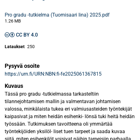
Pro gradu -tutkielma (Tuomisaari Iina) 2025.pdf
1.26 MB
CC BY 4.0
Lataukset
250
Pysyvä osoite
https://urn.fi/URN:NBN:fi-fe2025061367815
Kuvaus
Tässä pro gradu -tutkielmassa tarkasteltiin
tilannejohtamisen mallin ja valmentavan johtamisen
valossa, minkälaista tukea eri valmiusasteiden työntekijät
kaipasivat ja miten heidän esihenki- lönsä tuki heitä heidän
työssään. Tutkimuksen tavoitteena oli ymmärtää
työntekijöiden yksilöl- liset tuen tarpeet ja saada kuvaa
siitä, miten esihenkilöt voisivat näihin tarpeisiin parhaalla