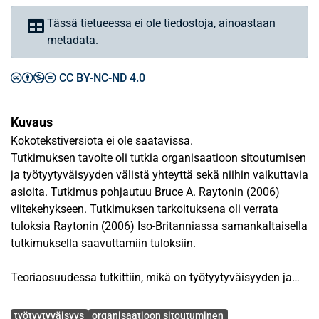
Tässä tietueessa ei ole tiedostoja, ainoastaan
metadata.
CC BY-NC-ND 4.0
Kuvaus
Kokotekstiversiota ei ole saatavissa.
Tutkimuksen tavoite oli tutkia organisaatioon sitoutumisen
ja työtyytyväisyyden välistä yhteyttä sekä niihin vaikuttavia
asioita. Tutkimus pohjautuu Bruce A. Raytonin (2006)
viitekehykseen. Tutkimuksen tarkoituksena oli verrata
tuloksia Raytonin (2006) Iso-Britanniassa samankaltaisella
tutkimuksella saavuttamiin tuloksiin.
Teoriaosuudessa tutkittiin, mikä on työtyytyväisyyden ja
organisaatioon sitoutumisen välinen yhteys, mitkä asiat
Avainsanat
vaikuttavat työtyytyväisyyteen ja sitoutumiseen
työtyytyväisyys
organisaatioon sitoutuminen