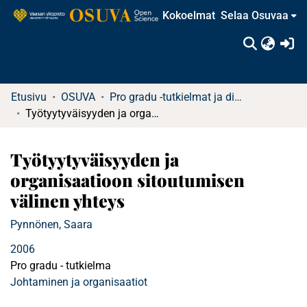
Kokoelmat
Selaa Osuvaa
(c
Etusivu
OSUVA
Pro gradu -tutkielmat ja diplomityöt
Työtyytyväisyyden ja organisaatioon sitoutumisen välinen yhteys
Työtyytyväisyyden ja
organisaatioon sitoutumisen
välinen yhteys
Pynnönen, Saara
2006
Pro gradu - tutkielma
Johtaminen ja organisaatiot