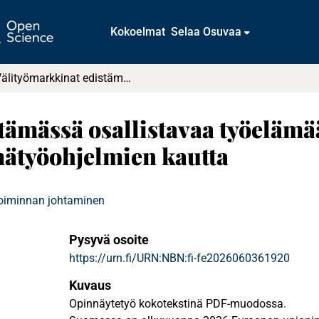
Kokoelmat
Selaa Osuvaa
Välityömarkkinat edistämässä osallistavaa työelämää : Osatyökykyisten osallistaminen siirtymätyöohjelmien kautta
tämässä osallistavaa työelämä
mätyöohjelmien kautta
toiminnan johtaminen
Pysyvä osoite
https://urn.fi/URN:NBN:fi-fe2026060361920
Kuvaus
Opinnäytetyö kokotekstinä PDF-muodossa.