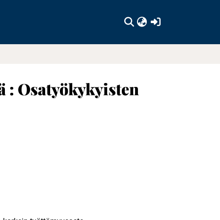
(current)
ä : Osatyökykyisten