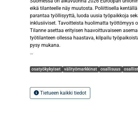
Suomessa on alkuvuonna 2026 Euroopan unionin 
eikä tilanteelle näy muutosta. Poliittisella kentäll
parantaa työllisyyttä, luoda uusia työpaikkoja se
inklusiiviset. Tavoitteista huolimatta työttömyys
Tilanne asettaa erityisen haavoittuvaiseen asema
työtilanteen ollessa haastava, kilpailu työpaikoista
pysy mukana.
Tämä kandidaatintutkielma tarkastelee välityömark
Avainsanat
näkökulmana parantaa osatyökykyisten asemaa 
osatyökykyiset
välityömarkkinat
osallisuus
osalli
yhteiskunnassa. Tarkastelussa on tieteellisen tut
hallitusohjelmien tavoitteita koskien heikommas
Tutkimuskysymyksinä tutkielmassa on 1) miten v
Tietueen kaikki tiedot
määritellään tutkimuskirjallisuudessa sekä 2) mil
haasteita välityömarkkinoilla on osallisuuden edi
on osatyökykyiset, ei niinkään pitkäaikaistyöttöm
pohtia, miten välityömarkkinoiden avulla voitaisii
osatyökykyisten työllistymistä ja sen myötä myös
määrittelee käsitteet kuten välityömarkkinat, osat