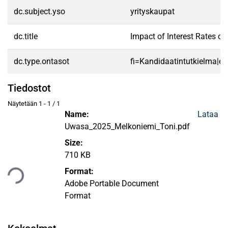
dc.subject.yso
yrityskaupat
dc.title
Impact of Interest Rates on
dc.type.ontasot
fi=Kandidaatintutkielma|en
Tiedostot
Näytetään
1 - 1 / 1
Name:
Lataa
Uwasa_2025_Melkoniemi_Toni.pdf
Size:
ataan...
710 KB
Format:
Adobe Portable Document
Format