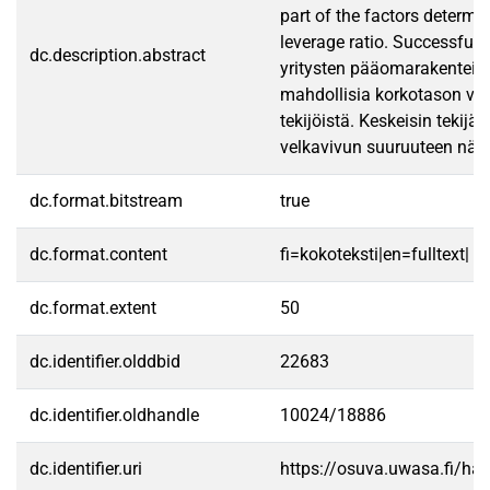
part of the factors determi
leverage ratio. Successful 
dc.description.abstract
yritysten pääomarakenteide
mahdollisia korkotason vai
tekijöistä. Keskeisin tekij
velkavivun suuruuteen nähde
dc.format.bitstream
true
dc.format.content
fi=kokoteksti|en=fulltext|
dc.format.extent
50
dc.identifier.olddbid
22683
dc.identifier.oldhandle
10024/18886
dc.identifier.uri
https://osuva.uwasa.fi/h