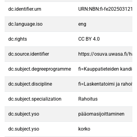
dc.identifier.urn
URN:NBN:fi-fe2025031217
dc.language.iso
eng
dc.rights
CC BY 4.0
dc.source.identifier
https://osuva.uwasa.fi/h
dc.subject.degreeprogramme
fi=Kauppatieteiden kandid
dc.subject.discipline
fi=Laskentatoimi ja rahoit
dc.subject.specialization
Rahoitus
dc.subject.yso
pääomasijoittaminen
dc.subject.yso
korko