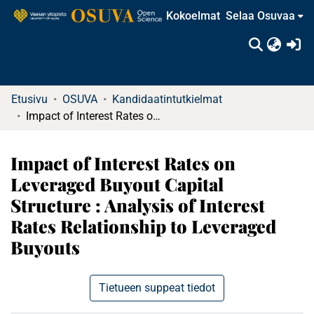
Kokoelmat
Selaa Osuvaa
(c
Etusivu
OSUVA
Kandidaatintutkielmat
Impact of Interest Rates on Leveraged Buyout Capital Structure : Analysis of Interest Rates Relationship to Leveraged Buyouts
Impact of Interest Rates on
Leveraged Buyout Capital
Structure : Analysis of Interest
Rates Relationship to Leveraged
Buyouts
Tietueen suppeat tiedot