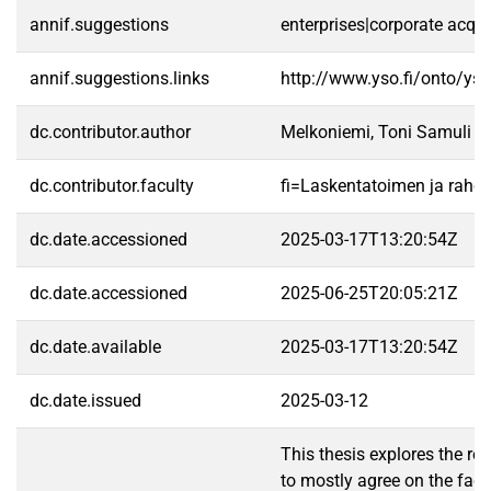
annif.suggestions
enterprises|corporate acquis
annif.suggestions.links
http://www.yso.fi/onto/ys
dc.contributor.author
Melkoniemi, Toni Samuli
dc.contributor.faculty
fi=Laskentatoimen ja raho
dc.date.accessioned
2025-03-17T13:20:54Z
dc.date.accessioned
2025-06-25T20:05:21Z
dc.date.available
2025-03-17T13:20:54Z
dc.date.issued
2025-03-12
This thesis explores the re
to mostly agree on the fact 